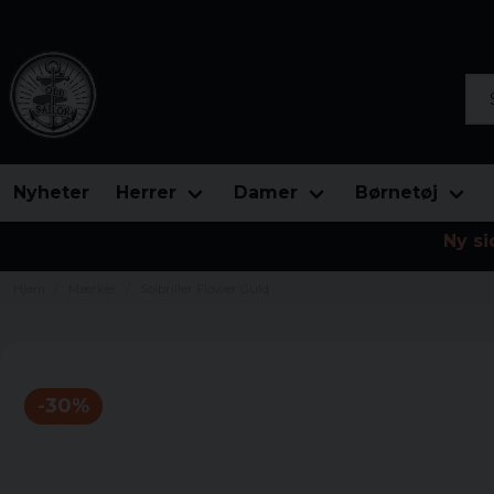
Søg
Nyheter
Herrer
Damer
Børnetøj
Ny si
Hjem
Mærker
Solbriller Flower Guld
-
30
%