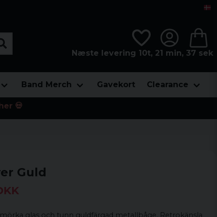
Næste levering 10t, 21 min, 37 sek
Band Merch
Gavekort
Clearance
her 💀
wer Guld
 DKK
mörka glas och tunn guldfärgad metallbåge. Retrokänsla