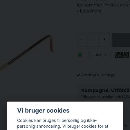
för sommar, festival och v
Læs mere
-
+
10641-5
Åbent køb i 30 dage
Kampagne: Utförsäl
Tilbuddet er gyldigt indtil 2
Vi bruger cookies
Beskrivelse
Cookies kan bruges til personlig og ikke-
Solbriller Flower Guld.
personlig annoncering. Vi bruger cookies for at