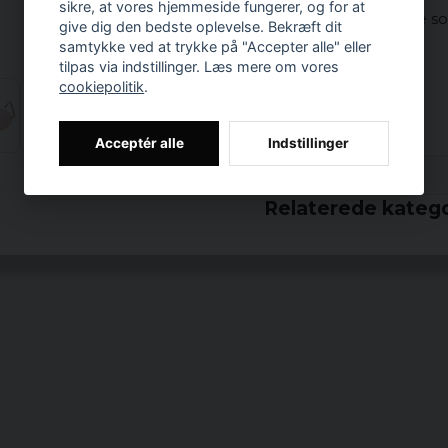
sikre, at vores hjemmeside fungerer, og for at
Et par rigtig smukke sol
give dig den bedste oplevelse. Bekræft dit
Woodstock 69 '.
samtykke ved at trykke på "Accepter alle" eller
tilpas via indstillinger. Læs mere om vores
materialer:
cookiepolitik
.
100% polycarbonat
Acceptér alle
Indstillinger
Prishistorik
Relaterede katego