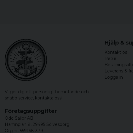
Hjälp & s
Kontakt os
Retur
Betalningsalt
Leverans & fr
Logga in
Vi ger dig ett personligt bemötande och
snabb service,
kontakta oss!
Företagsuppgifter
Odd Sailor AB
Hamnplan 8, 29495 Sölvesborg
Org.nr: 559168-3791