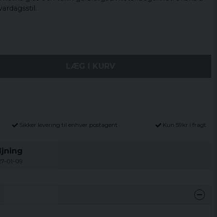
ardagsstil.
LÆG I KURV
Sikker levering til enhver postagent
Kun 59kr i fragt
jning
027-01-09