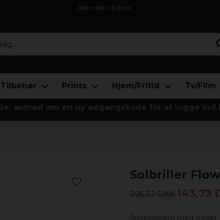
Åbent køb i 30 dage
Sikker levering til enhver postagent
Kun 59kr i fragt
...
Tilbehør
Prints
Hjem/Fritid
Tv/Film
de, anmod om en ny adgangskode for at logge ind 
Solbriller Flo
143,73
205,32 DKK
Solglasögon med runda, 