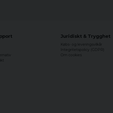
upport
Juridiskt & Trygghet
Købs- og leveringsvilkår
Integritetspolicy (GDPR)
ernativ
Om cookies
akt