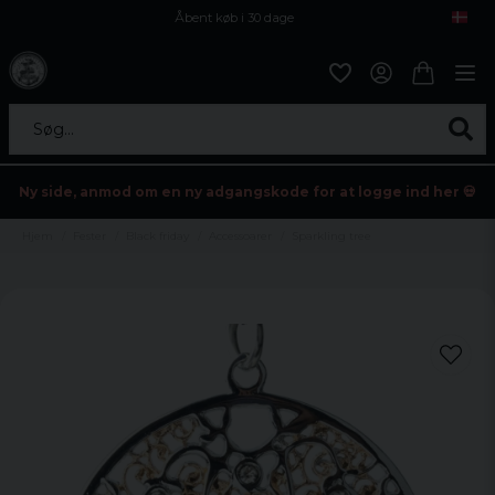
Åbent køb i 30 dage
Sikker levering til enhver postagent
Kun 59kr i fragt
Søg...
Ny side, anmod om en ny adgangskode for at logge ind her 💀
Hjem
Fester
Black friday
Accessoarer
Sparkling tree