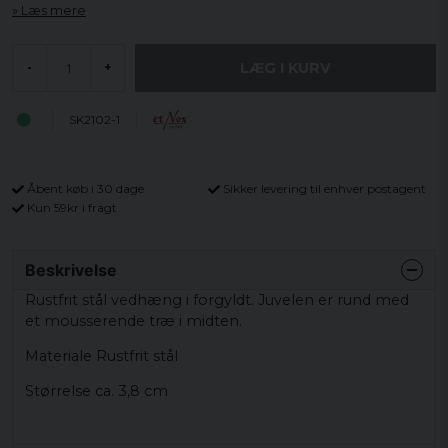
Læs mere
LÆG I KURV
-
+
SK2102-1
Åbent køb i 30 dage
Sikker levering til enhver postagent
Kun 59kr i fragt
Beskrivelse
Rustfrit stål vedhæng i forgyldt. Juvelen er rund med
et mousserende træ i midten.
Materiale Rustfrit stål
Størrelse ca. 3,8 cm