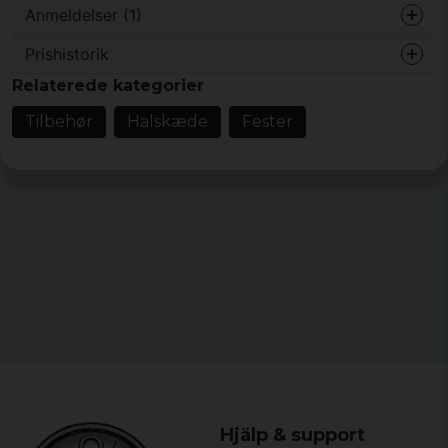
Anmeldelser (1)
Prishistorik
Bien
Relaterede kategorier
for 5 år siden
Tilbehør
Halskæde
Fester
Hjälp & support