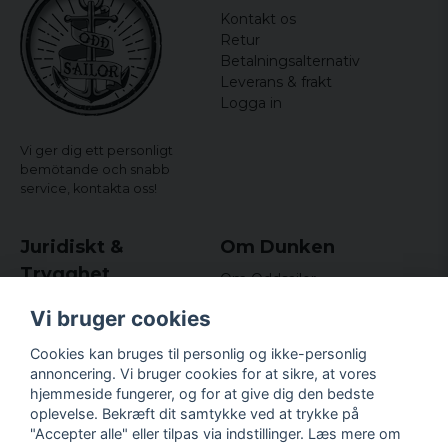
Kontakt os
Retur
Betalningsalternativ
Leverans & frakt
Logga in
Vi ger dig ett personligt
bemötande och snabb
service,
kontakta oss!
Juridiskt &
Om Dunken
Trygghet
Om Oddsailor
Blog
Købs- og leveringsvilkår
Vi bruger cookies
Omdömen och
Integritetspolicy (GDPR)
recensioner
Om cookies
Cookies kan bruges til personlig og ikke-personlig
Nyhedsbrev
annoncering. Vi bruger cookies for at sikre, at vores
Kundklubb.
hjemmeside fungerer, og for at give dig den bedste
oplevelse. Bekræft dit samtykke ved at trykke på
Företagsuppgifter
"Accepter alle" eller tilpas via indstillinger. Læs mere om
Odd Sailor AB