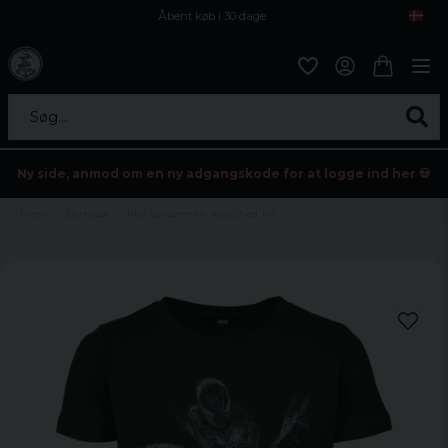
Åbent køb i 30 dage
Sikker levering til enhver postagent
Kun 59kr i fragt
Søg...
Ny side, anmod om en ny adgangskode for at logge ind her 💀
Hjem
Børnetøj
Kids Spiderman Scratched Tee