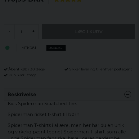
LÆG I KURV
-
+
MTK081
Åbent køb i 30 dage
Sikker levering til enhver postagent
Kun 59kr i fragt
No rules. Just style
Beskrivelse
Kids Spiderman Scratched Tee.
Vi tror inte på regler – men vi tror på bra deals.
Spiderman ridset t-shirt til børn.
Skriv in din e-post och få 10% i rabatt på ditt första
Spiderman T-shirts i al ære, men her har du en unik
köp.
og virkelig pænt tegnet Spiderman T-shirt, som alle
unge Spiderman fans skal have i deres garderobe.