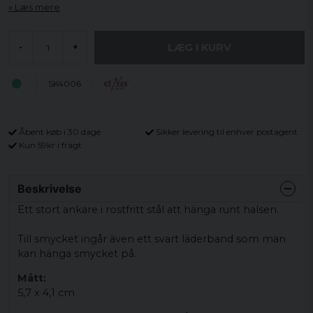
Læs mere
LÆG I KURV
-
+
SK4006
Åbent køb i 30 dage
Sikker levering til enhver postagent
Kun 59kr i fragt
Beskrivelse
Ett stort ankare i rostfritt stål att hänga runt halsen.
Till smycket ingår även ett svart läderband som man
kan hänga smycket på.
Mått:
5,7 x 4,1 cm