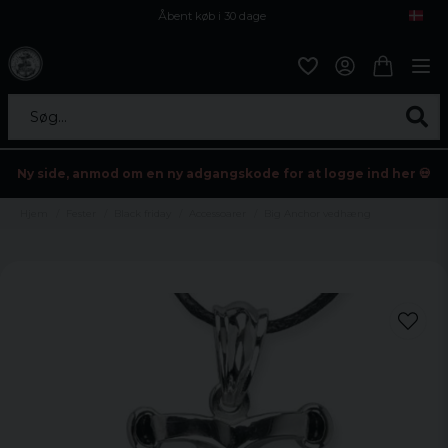
Åbent køb i 30 dage
Sikker levering til enhver postagent
Kun 59kr i fragt
Søg...
Ny side, anmod om en ny adgangskode for at logge ind her 💀
Hjem
Fester
Black friday
Accessoarer
Big Anchor vedhæng