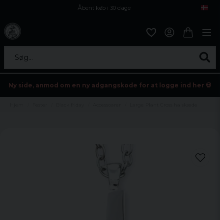
Åbent køb i 30 dage
Sikker levering til enhver postagent
Kun 59kr i fragt
Søg...
Ny side, anmod om en ny adgangskode for at logge ind her 💀
Hjem
Fester
Black friday
Accessoarer
Large Plant Cross halskæde