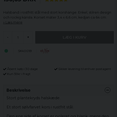
Halsband i rostfritt stål med stort korshänge. Enkel, stilren design
och rockig känsla. Korset mäter 3,4 x 6,6 cm, kedjan ca 64 cm.
Læs mere
LÆG I KURV
-
+
SK4001B
Åbent køb i 30 dage
Sikker levering til enhver postagent
Kun 59kr i fragt
Beskrivelse
Stort plantekryds halskæde.
Et stort sølvfarvet kors i rustfrit stål.
Den ene side af korset er poleret og blank, mens den