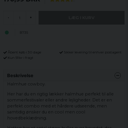
LÆG I KURV
-
+
B735
Åbent køb i 30 dage
Sikker levering til enhver postagent
Kun 59kr i fragt
Beskrivelse
Halmhue cowboy.
Her har du en rigtig lækker halmhue perfekt til alle
sommerfestivaler eller andre lejligheder. Det er en
perfekt combo med et hårdere udseende, men
samtidig ønsker du en cool men cool
hovedbeklædning.