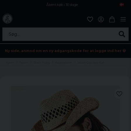
Åbent køb i 30 dage
Sikker levering til enhver postagent
Kun 59kr i fragt
Søg...
Ny side, anmod om en ny adgangskode for at logge ind her 💀
Hjem
Fester
Black friday
Accessoarer
Straw Cowboy Hat