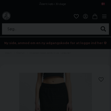
Åbent køb i 30 dage
Sikker levering til enhver postagent
Kun 59kr i fragt
Søg...
Ny side, anmod om en ny adgangskode for at logge ind her 💀
Hjem
Damer
Strækstrikket spids midi nederdel