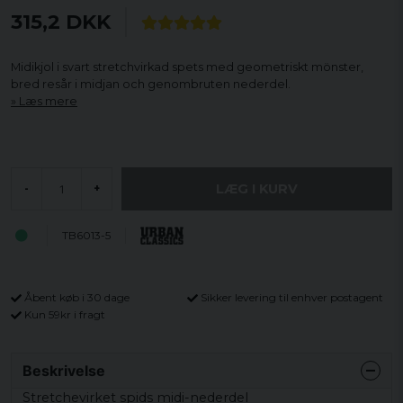
315,2 DKK
Midikjol i svart stretchvirkad spets med geometriskt mönster,
bred resår i midjan och genombruten nederdel.
Læs mere
LÆG I KURV
-
+
TB6013-5
Åbent køb i 30 dage
Sikker levering til enhver postagent
Kun 59kr i fragt
Beskrivelse
Stretchevirket spids midi-nederdel