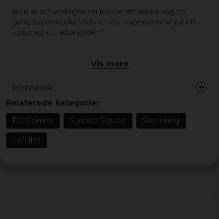
Men är det verkligen en bra idé att skicka iväg ett
gäng superskurkar och en stor vapenarsenal på ett
uppdrag att rädda jorden?
Material:
Vis mere
100% Bomull
Prishistorik
Relaterede kategorier
DC Comics
Suicide Squad
Sortering
Tv/Film