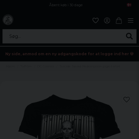
Åbent køb i 30 dage
Sikker levering til enhver postagent
Kun 59kr i fragt
Søg...
Ny side, anmod om en ny adgangskode for at logge ind her 💀
Hjem
Tv/Film
DC Comics
Suicide Squad Redemption pige t-shirt