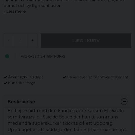
bomull och tydliga kontraster.
Læs mere
LÆG I KURV
-
+
WB-5-SS012-H66-11-BK-S
Åbent køb i 30 dage
Sikker levering til enhver postagent
Kun 59kr i fragt
Beskrivelse
En tjej t-shirt med den kända superskurken El Diablo
som tvingas in i Suicide Squad där han tillsammans
med andra superskurkar skickas på ett uppdrag.
Uppdraget är att rädda jorden från ett främmande hot.