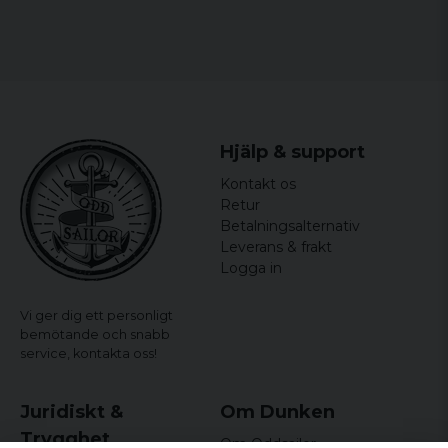
Hjälp & support
Kontakt os
Retur
Betalningsalternativ
Leverans & frakt
Logga in
Vi ger dig ett personligt
bemötande och snabb
service,
kontakta oss!
Juridiskt &
Om Dunken
Trygghet
Om Oddsailor