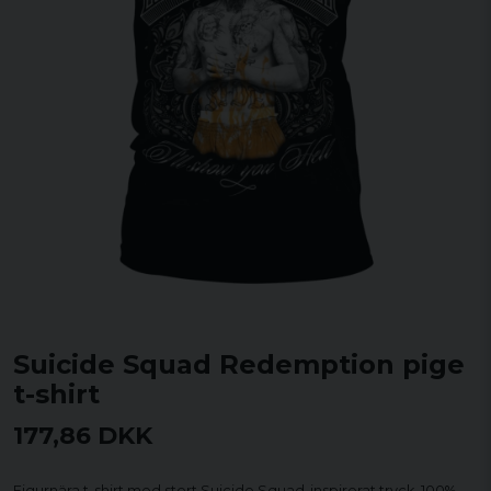
Suicide Squad Redemption pige
t-shirt
177,86 DKK
Figurnära t-shirt med stort Suicide Squad-inspirerat tryck, 100%