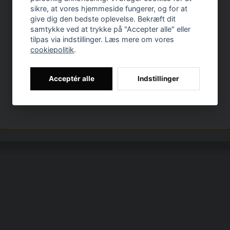
Materiale: 100% 
sikre, at vores hjemmeside fungerer, og for at
Skriv in din e-post och få 10% i rabatt på ditt
give dig den bedste oplevelse. Bekræft dit
Materialefor: 100
första köp.
samtykke ved at trykke på "Accepter alle" eller
Køn: lady
Prishistorik
tilpas via indstillinger. Læs mere om vores
cookiepolitik
.
Endast för nya prenumeranter och ordinarie
Relaterede katego
priser.
Kvinders tøj i store st
Acceptér alle
Indstillinger
email
Mailadresse
Hämta kod
Toppe
Plus size 
Sportstøj