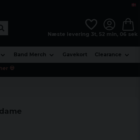
Næste levering 3t, 52 min, 06 sek
Band Merch
Gavekort
Clearance
her 💀
t dame