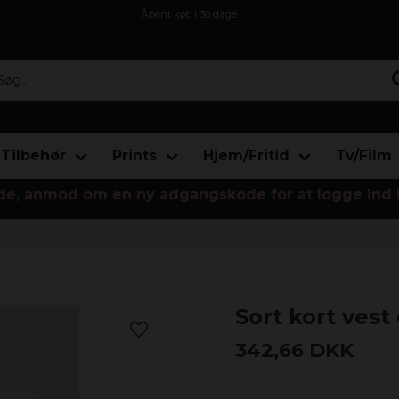
Åbent køb i 30 dage
Sikker levering til enhver postagent
Kun 59kr i fragt
...
Tilbehør
Prints
Hjem/Fritid
Tv/Film
de, anmod om en ny adgangskode for at logge ind 
Sort kort ves
342,66 DKK