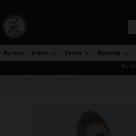
Søg
Nyheter
Herrer
Damer
Børnetøj
Ny si
Hjem
Damer
Toppe
Sort kort vest dame