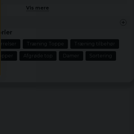
rynket nylon
Vis mere
% polyester
rier
ørrelser
Træning Toppe
Træning tilbehør
topper
Afgrøde top
Damer
Sortering