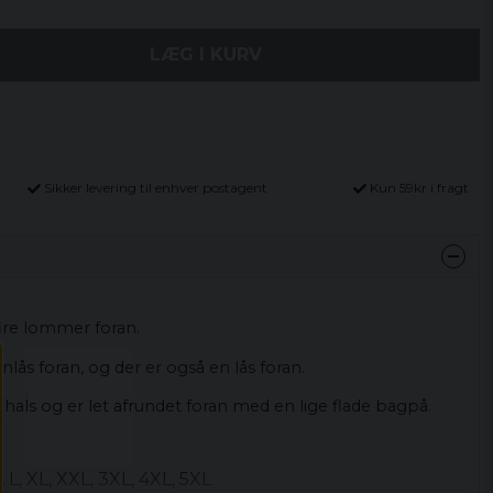
LÆG I KURV
Sikker levering til enhver postagent
Kun 59kr i fragt
ire lommer foran.
lås foran, og der er også en lås foran.
hals og er let afrundet foran med en lige flade bagpå.
, L, XL, XXL, 3XL, 4XL, 5XL