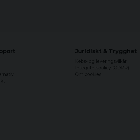
upport
Juridiskt & Trygghet
Købs- og leveringsvilkår
Integritetspolicy (GDPR)
ernativ
Om cookies
akt