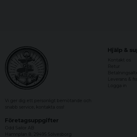
Hjälp & s
Kontakt os
Retur
Betalningsalt
Leverans & fr
Logga in
Vi ger dig ett personligt bemötande och
snabb service,
kontakta oss!
Företagsuppgifter
Odd Sailor AB
Hamnplan 8, 29495 Sölvesborg