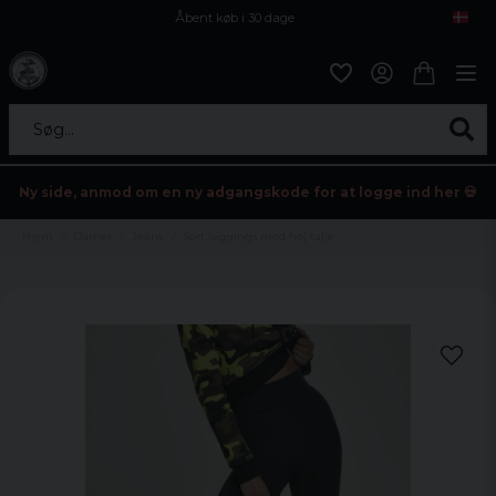
Åbent køb i 30 dage
Sikker levering til enhver postagent
Kun 59kr i fragt
Søg...
Ny side, anmod om en ny adgangskode for at logge ind her 💀
Hjem
Damer
Jeans
Sort leggings med høj talje