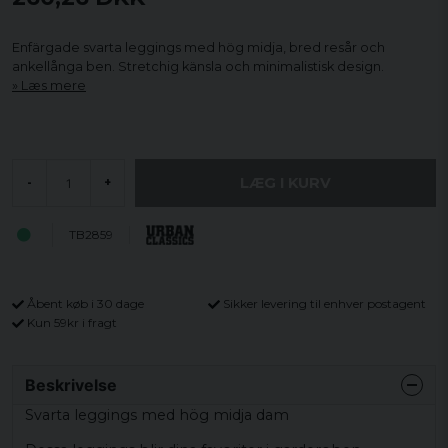
Enfärgade svarta leggings med hög midja, bred resår och
ankellånga ben. Stretchig känsla och minimalistisk design.
Læs mere
LÆG I KURV
-
+
TB2859
Åbent køb i 30 dage
Sikker levering til enhver postagent
Kun 59kr i fragt
Beskrivelse
Svarta leggings med hög midja dam