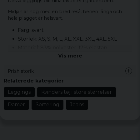
Dessa leggings blir dina favoriter i garderoben.
Midjan är hög med en bred reså, benen långa och
hela plagget är helsvart.
Färg: svart
Storlek: XS, S, M, L, XL, XXL, 3XL, 4XL, 5XL
Material: 83% polyester, 17% elastan
Vis mere
Kön: dam
Prishistorik
Relaterede kategorier
Leggings
Kvinders tøj i store størrelser
Damer
Sortering
Jeans