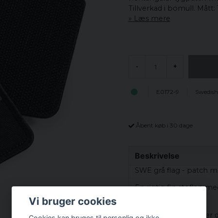
Tillverkad i bomull. Mått:
Læs mere
-
+
E0172-9
Swedish 
Åbent køb i 30 dage
Beskrivelse
SWE grå flag - patch m
En rigtig fin stoflap m
flagets vinduer.
Vi bruger cookies
Bagsiden af ​​lappen e
Cookies kan bruges til personlig og ikke-