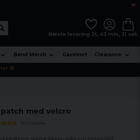
Næste levering 2t, 43 min, 30 sek
Band Merch
Gavekort
Clearance
her 💀
- patch med velcro
33 anmeldelser
 kardborre, svensk flagga i grått och texten SWE.