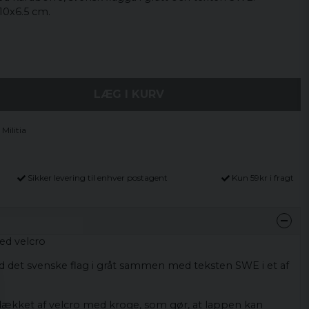
 10x6.5 cm.
LÆG I KURV
Militia
Sikker levering til enhver postagent
Kun 59kr i fragt
ed velcro
ed det svenske flag i gråt sammen med teksten SWE i et af
r dækket af velcro med kroge, som gør, at lappen kan