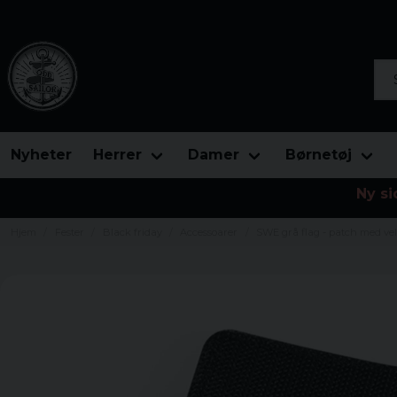
Søg
Nyheter
Herrer
Damer
Børnetøj
Ny si
Hjem
Fester
Black friday
Accessoarer
SWE grå flag - patch med ve