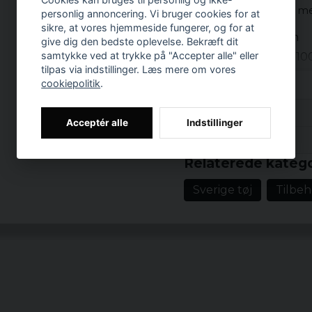
fastgøres til paneler m
personlig annoncering. Vi bruger cookies for at
sikre, at vores hjemmeside fungerer, og for at
Mål: 10 x 6,5 cm
give dig den bedste oplevelse. Bekræft dit
samtykke ved at trykke på "Accepter alle" eller
Materiale stof: 
tilpas via indstillinger. Læs mere om vores
cookiepolitik
.
Anmeldelser (33)
Acceptér alle
Indstillinger
Prishistorik
Arne Krister
Relaterede katego
for 2 uger siden
Den sitter fint på skjor
Sverige tøj
Tilbeh
Martin
for 7 måneder siden
Per-Arne Stefan
for 9 måneder siden
Som det lovades storlek
Lena