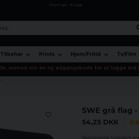
Åbent køb i 30 dage
Sikker levering til enhver postagent
Kun 59kr i fragt
...
Tilbehør
Prints
Hjem/Fritid
Tv/Film
de, anmod om en ny adgangskode for at logge ind 
lcro
SWE grå flag 
54,25 DKK
Rektangulär tygpatch med