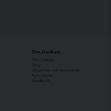
Om Dunken
Om Oddsailor
Blog
Omdömen och recensioner
Nyhedsbrev
Kundklubb.
er liten. Passar ryggsäcken perfekt
berget på kardborren