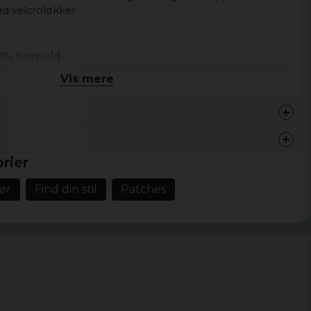
ed velcroløkker.
100% bomuld
Vis mere
rier
tan
ør
Find din stil
Patches
s och kvalitet