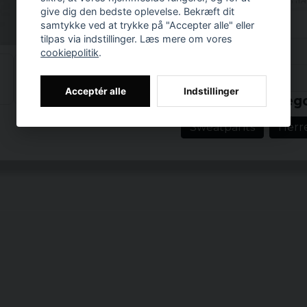
Materiale:
80
%
bomuld
give dig den bedste oplevelse. Bekræft dit
samtykke ved at trykke på "Accepter alle" eller
tilpas via indstillinger. Læs mere om vores
Anmeldelser (5)
cookiepolitik
.
Prishistorik
for 3 år siden
Acceptér alle
Indstillinger
Relaterede katego
Linda
Sweatpants
Herr
for 3 år siden
Verkligen underbara mju
for 4 år siden
Tomas
for 4 år siden
Bo
for 5 år siden