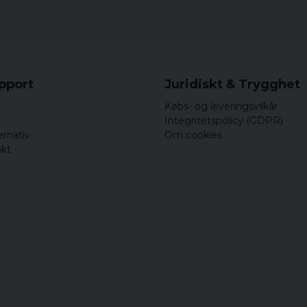
upport
Juridiskt & Trygghet
Købs- og leveringsvilkår
Integritetspolicy (GDPR)
ernativ
Om cookies
akt