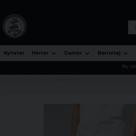
Søg
Nyheter
Herrer
Damer
Børnetøj
Ny si
Hjem
Damer
Jeans
Sweatpants herr