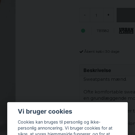
-
+
TB1582
Åbent køb i 30 dage
Beskrivelse
Sweatpants
mænd
.
Ofte
komfortable
swea
en
grundlæggende mo
Vi bruger cookies
Virkelig
dejlige
bukser
t
Cookies kan bruges til personlig og ikke-
Modellen
har to
sidel
personlig annoncering. Vi bruger cookies for at
sikre, at vores hjemmeside fungerer, og for at