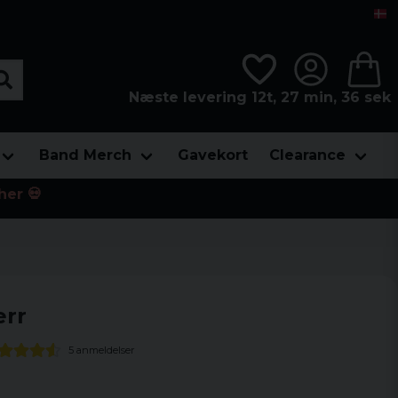
Næste levering 12t, 27 min, 36 sek
Band Merch
Gavekort
Clearance
her 💀
err
5 anmeldelser