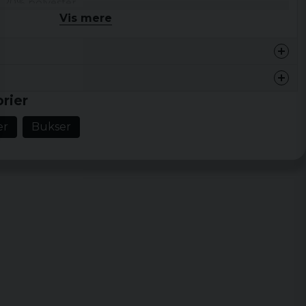
,
20%
polyester
.
Vis mere
rier
er
Bukser
kisbyxor, de är otroligt mjuka!