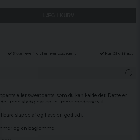
LÆG I KURV
Sikker levering til enhver postagent
Kun 59kr i fragt
tpants
eller
sweatpants
, som du kan
kalde det.
Dette er
del
, men stadig har
en
lidt mere
moderne
stil
.
il
bare
slappe af og have
en
god
tid
i
.
ommer og
en
baglomme
.