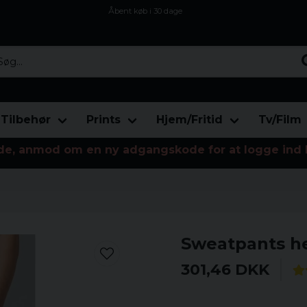
Åbent køb i 30 dage
Sikker levering til enhver postagent
Kun 59kr i fragt
...
Tilbehør
Prints
Hjem/Fritid
Tv/Film
de, anmod om en ny adgangskode for at logge ind 
Sweatpants h
301,46 DKK