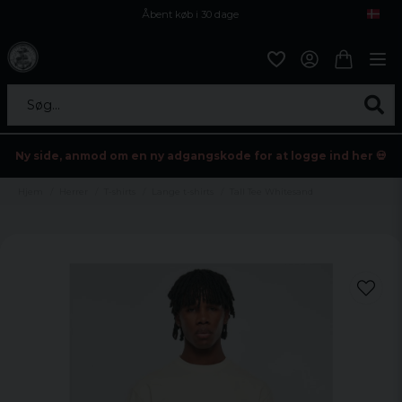
Åbent køb i 30 dage
Sikker levering til enhver postagent
Kun 59kr i fragt
Søg...
Ny side, anmod om en ny adgangskode for at logge ind her 💀
Hjem
Herrer
T-shirts
Lange t-shirts
Tall Tee Whitesand