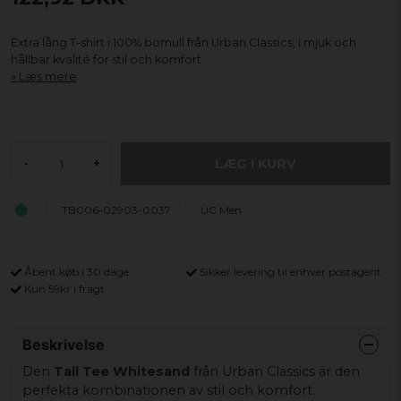
Extra lång T-shirt i 100% bomull från Urban Classics, i mjuk och
hållbar kvalité för stil och komfort.
Læs mere
LÆG I KURV
-
+
TB006-02903-0037
UC Men
Åbent køb i 30 dage
Sikker levering til enhver postagent
Kun 59kr i fragt
Beskrivelse
Den
Tall Tee Whitesand
från Urban Classics är den
perfekta kombinationen av stil och komfort.