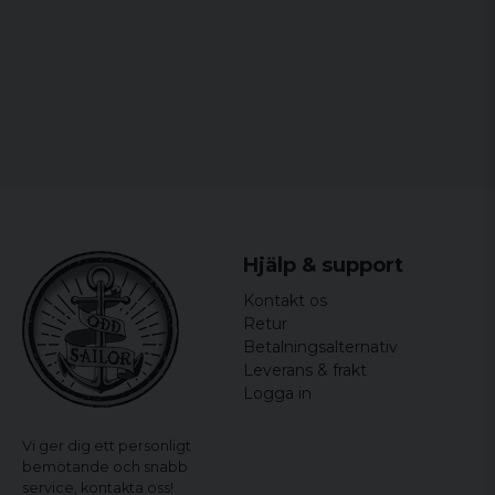
Färg: Whitesand
Längd: Extra lång
Storlekar: S - 6XL
Hjälp & support
Kontakt os
Retur
Betalningsalternativ
Leverans & frakt
Logga in
Vi ger dig ett personligt
bemötande och snabb
service,
kontakta oss!