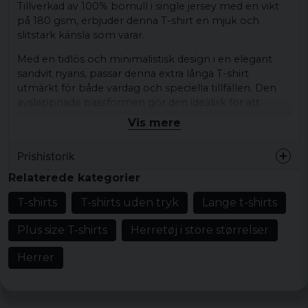
Tillverkad av 100% bomull i single jersey med en vikt
på 180 gsm, erbjuder denna T-shirt en mjuk och
slitstark känsla som varar.
Med en tidlös och minimalistisk design i en elegant
sandvit nyans, passar denna extra långa T-shirt
utmärkt för både vardag och speciella tillfällen. Den
avslappnade passformen gör den idealisk för att
skapa en avslappnad och modern look.
Vis mere
Oavsett om du bär den som ett basplagg eller som
Prishistorik
huvudfokus i din outfit, är Tall Tee Whitesand ett
mångsidigt tillskott till din garderob. Dess kraftiga tyg
Relaterede kategorier
gör att den behåller formen tvätt efter tvätt.
T-shirts
T-shirts uden tryk
Lange t-shirts
Finns i storlekarna S, M, L, XL, XXL, 3XL, 4XL, 5XL och
6XL, vilket gör att du enkelt kan hitta den perfekta
Plus size T-shirts
Herretøj i store størrelser
passformen för just dig.
Herrer
Specifikationer:
Material: 100% Bomull
Tyg: Single Jersey, 180 gsm