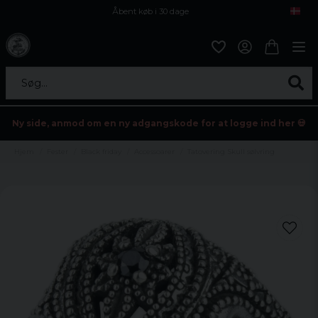
Åbent køb i 30 dage
Sikker levering til enhver postagent
Kun 59kr i fragt
Søg...
Ny side, anmod om en ny adgangskode for at logge ind her 💀
Hjem
Fester
Black friday
Accessoarer
Tatovering Skull sølvring