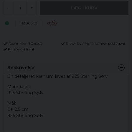
LÆG I KURV
-
+
R8003.53
Åbent køb i 30 dage
Sikker levering til enhver postagent
Kun 59kr i fragt
Beskrivelse
En detaljeret kranium laves af 925 Sterling Sølv.
Materialer:
925 Sterling Sølv
Mål:
Ca. 2,5 cm
925 Sterling Sølv