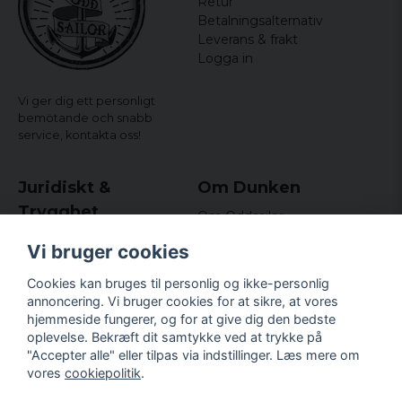
Retur
Betalningsalternativ
Leverans & frakt
Logga in
Vi ger dig ett personligt
bemötande och snabb
service,
kontakta oss!
Juridiskt &
Om Dunken
Trygghet
Om Oddsailor
Blog
Købs- og leveringsvilkår
Vi bruger cookies
Omdömen och
Integritetspolicy (GDPR)
recensioner
Om cookies
Cookies kan bruges til personlig og ikke-personlig
Nyhedsbrev
annoncering. Vi bruger cookies for at sikre, at vores
Kundklubb.
hjemmeside fungerer, og for at give dig den bedste
oplevelse. Bekræft dit samtykke ved at trykke på
Företagsuppgifter
"Accepter alle" eller tilpas via indstillinger. Læs mere om
Odd Sailor AB
vores
cookiepolitik
.
Hamnplan 8, 29495
Sölvesborg