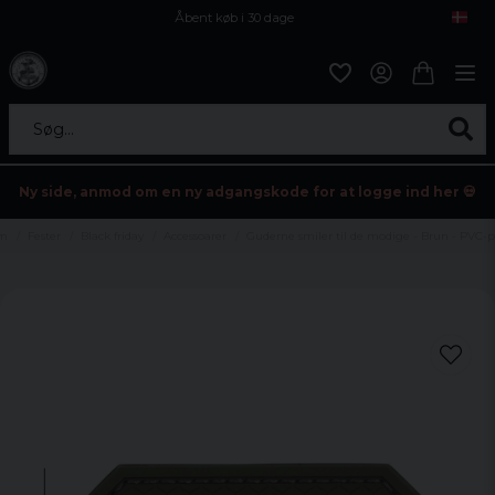
Åbent køb i 30 dage
Sikker levering til enhver postagent
Kun 59kr i fragt
Søg...
Ny side, anmod om en ny adgangskode for at logge ind her 💀
m
Fester
Black friday
Accessoarer
Guderne smiler til de modige - Brun - PVC-p