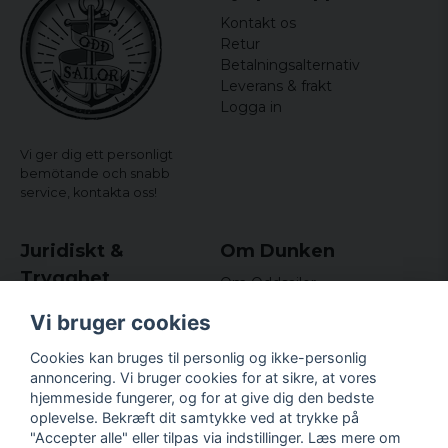
Kontakt os
Retur
Betalningsalternativ
Leverans & frakt
Logga in
Vi ger dig ett personligt
bemötande och snabb
service,
kontakta oss!
Juridiskt &
Om Dunken
Trygghet
Om Oddsailor
Blog
Købs- og leveringsvilkår
Vi bruger cookies
Omdömen och
Integritetspolicy (GDPR)
recensioner
Om cookies
Cookies kan bruges til personlig og ikke-personlig
Nyhedsbrev
annoncering. Vi bruger cookies for at sikre, at vores
Kundklubb.
hjemmeside fungerer, og for at give dig den bedste
oplevelse. Bekræft dit samtykke ved at trykke på
Företagsuppgifter
"Accepter alle" eller tilpas via indstillinger. Læs mere om