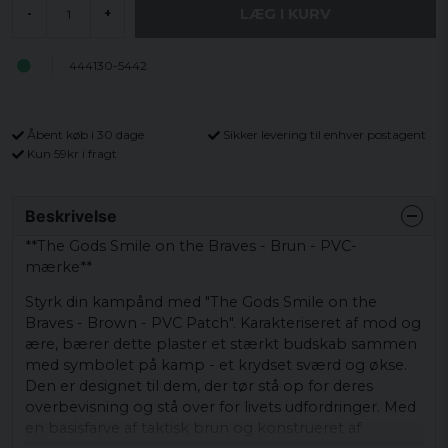
LÆG I KURV
-
+
444130-5442
Åbent køb i 30 dage
Sikker levering til enhver postagent
Kun 59kr i fragt
Beskrivelse
**The Gods Smile on the Braves - Brun - PVC-
mærke**
Styrk din kampånd med "The Gods Smile on the
Braves - Brown - PVC Patch". Karakteriseret af mod og
ære, bærer dette plaster et stærkt budskab sammen
med symbolet på kamp - et krydset sværd og økse.
Den er designet til dem, der tør stå op for deres
overbevisning og stå over for livets udfordringer. Med
en basisfarve af taktisk brun og konstrueret af