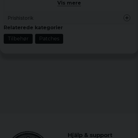
slidstærkt PVC-gummi, er dette plaster den perfekte
Vis mere
ledsager til din næste eventyrrejse eller som en stolt
dekoration på dit udstyr.
Prishistorik
Mål:
6,5 cm bred, 3,3 cm høj
Relaterede kategorier
Materiale:
PVC-gummi
Tilbehør
Patches
Velcro:
Velcro med kroge på bagsiden af ​​plasteret. En
bagside med velcro-løkker medfølger, som kan
fastgøres hvor som helst for at fastgøre plasteret,
hvor du ønsker det.
Hjälp & support