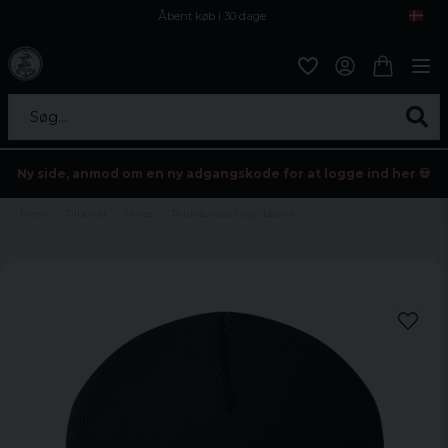
Åbent køb i 30 dage
Sikker levering til enhver postagent
Kun 59kr i fragt
Søg...
Ny side, anmod om en ny adgangskode for at logge ind her 💀
Hjem
Tilbehør
Hatte
Thundercats Logo Beanie