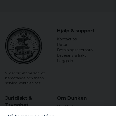
Hjälp & support
Kontakt os
Retur
Betalningsalternativ
Leverans & frakt
Logga in
Vi ger dig ett personligt
bemötande och snabb
service,
kontakta oss!
Juridiskt &
Om Dunken
Trygghet
Om Oddsailor
Blog
Købs- og leveringsvilkår