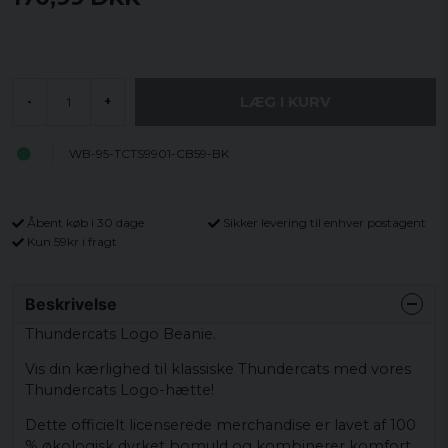
LÆG I KURV
-
+
WB-95-TCTS9901-CB59-BK
Åbent køb i 30 dage
Sikker levering til enhver postagent
Kun 59kr i fragt
Beskrivelse
Thundercats Logo Beanie.
Vis din kærlighed til klassiske Thundercats med vores
Thundercats Logo-hætte!
Dette officielt licenserede merchandise er lavet af 100
% økologisk dyrket bomuld og kombinerer komfort