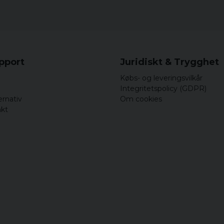
upport
Juridiskt & Trygghet
Købs- og leveringsvilkår
Integritetspolicy (GDPR)
ernativ
Om cookies
akt