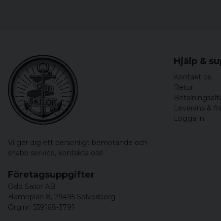
Hjälp & s
Kontakt os
Retur
Betalningsalt
Leverans & fr
Logga in
Vi ger dig ett personligt bemötande och
snabb service,
kontakta oss!
Företagsuppgifter
Odd Sailor AB
Hamnplan 8, 29495 Sölvesborg
Org.nr: 559168-3791