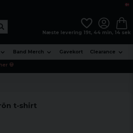
Næste levering 19t, 44 min, 12 sek
Band Merch
Gavekort
Clearance
her 💀
ön t-shirt