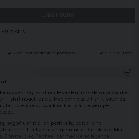
LÆG I KURV
1-H55-12-GR-S
Sikker levering til enhver postagent
Kun 59kr i fragt
irt
, kampsport og for at redde verden fra onde superskurke?
T-shirt noget for dig! Med denne seje t-shirt bliver du
​de kendte muterede skildpadder, klar til at bekæmpe
glæde.
g bagpå t-shirt er en perfekt hyldest til dine
res barndom. For hvem kan glemme de fire skildpadder
o, Donatello og Raphael, der med deres legende