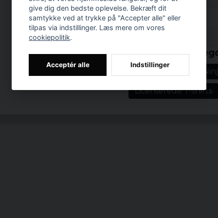
kommentarer og kampsp
give dig den bedste oplevelse. Bekræft dit
samtykke ved at trykke på "Accepter alle" eller
Så gør som skildpadde
tilpas via indstillinger. Læs mere om vores
stolthed. Fordi som Do
Prishistorik
cookiepolitik
.
men vi har faktisk reell
Relaterede katego
Officielt license
Acceptér alle
Indstillinger
Teenage Mutant Ninj
Materiale: 100%
Eventuelt smelte
Licenserede T-shirts
polyester
Størrelser: S, M, 
Køn: Mr.