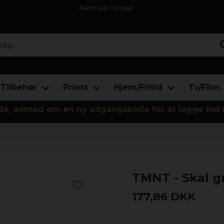
Åbent køb i 30 dage
Sikker levering til enhver postagent
Kun 59kr i fragt
...
Tilbehør
Prints
Hjem/Fritid
Tv/Film
de, anmod om en ny adgangskode for at logge ind 
TMNT - Skal gr
177,86 DKK