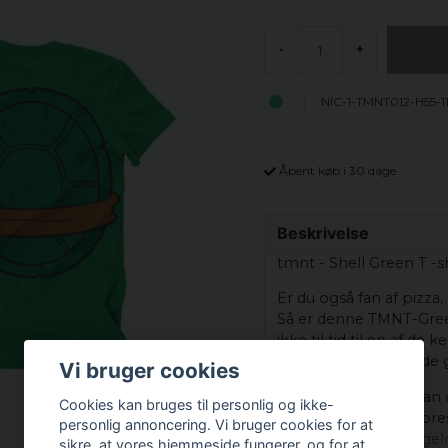
-
+
NIC-1-TMNT012-H55-1
Åbent køb i 30 dage
Beskrivelse
tmnt - Shell Green T -sh
Er du også fan af pizza
Så er denne TMNT-Green 
ikke til tid til en af ​
kriminalitet og sprede 
Vi bruger cookies
Den grønne skal foran o
Cookies kan bruges til personlig og ikke-
yndlingsfigurer fra vo
personlig annoncering. Vi bruger cookies for at
Leonardo, Michelangel
sikre, at vores hjemmeside fungerer, og for at