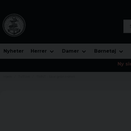
Søg
Nyheter
Herrer
Damer
Børnetøj
Ny si
Hjem
Tv/Film
TMNT - Skal grön t-shirt