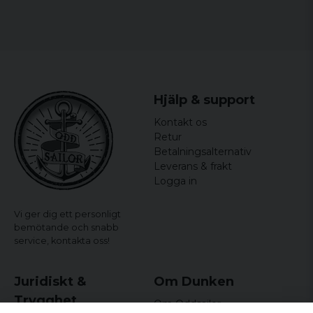
for 9 år siden
färgar av sig ,örat blir svart efter ett tag
Hjälp & support
Kontakt os
Retur
Betalningsalternativ
Leverans & frakt
Logga in
Vi ger dig ett personligt
bemötande och snabb
service,
kontakta oss!
Juridiskt &
Om Dunken
Trygghet
Om Oddsailor