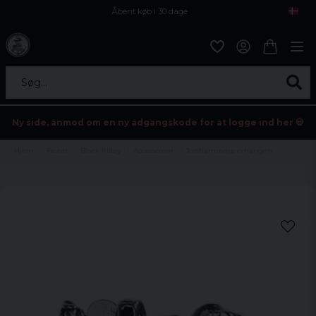
Åbent køb i 30 dage
Sikker levering til enhver postagent
Kun 59kr i fragt
Søg...
Ny side, anmod om en ny adgangskode for at logge ind her 💀
Hjem
Fester
Black friday
Accessoarer
Torshammare örhängen