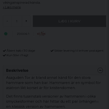
vikingainspirerad känsla.
Læs mere
LÆG I KURV
-
+
Z0006-1
Åbent køb i 30 dage
Sikker levering til enhver postagent
Kun 59kr i fragt
Beskrivelse
Asaguden Tor är bland annat känd för den stora
hammare som han bar. Hammaren är en symbol för
asatron likt korset är för kristendomen.
Det finns tusenstals versioner av hammaren i olika
smyckesformer och här hittar du ett par örhängen i
en klassisk version av hammaren.