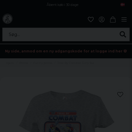
Åbent køb i 30 dage
Sikker levering til enhver postagent
Kun 59kr i fragt
Søg...
Ny side, anmod om en ny adgangskode for at logge ind her 💀
Hjem
Prints
Funny prints
Trial By Combat Girly Tee