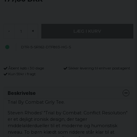
LÆG I KURV
-
+
DTR-5-SR162-DTF893-HG-S
Åbent køb i 30 dage
Sikker levering til enhver postagent
Kun 59kr i fragt
Beskrivelse
Trial By Combat Girly Tee.
Steven Rhodes' "Trial by Combat: Conflict Resolution"
er et dejligt ironisk design, der tager
middelalderdueller til et moderne og humoristisk
niveau. To børn klædt som riddere står klar til at