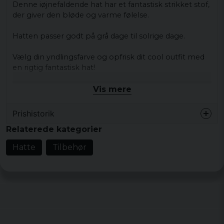
Denne iøjnefaldende hat har et fantastisk strikket stof,
der giver den bløde og varme følelse.
Hatten passer godt på grå dage til solrige dage.
Vælg din yndlingsfarve og opfrisk dit cool outfit med
en rigtig fantastisk hat!
materialer:
Vis mere
100% Polyacryl
Prishistorik
Relaterede kategorier
Hatte
Tilbehør