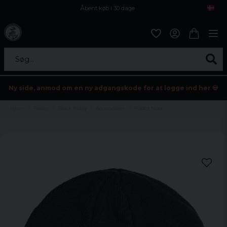
Åbent køb i 30 dage
Sikker levering til enhver postagent
Kun 59kr i fragt
Søg...
Ny side, anmod om en ny adgangskode for at logge ind her 💀
Hjem
Fester
Black friday
Accessoarer
Foldet huer