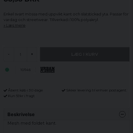
Enkel svart mössa med uppvikt kant och slätstickad yta. Passar för
vardag och streetwear. Tillverkad i 100% polyakryl.
Læs mere
LÆG I KURV
-
+
10546
Åbent køb i 30 dage
Sikker levering til enhver postagent
Kun 59kr i fragt
Beskrivelse
Mesh med foldet kant.