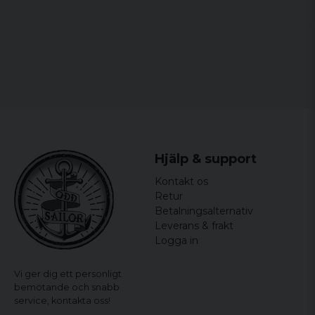
for 7 år siden
Små i storleken
for 7 år siden
Hjälp & support
Kontakt os
Retur
Betalningsalternativ
Leverans & frakt
Logga in
Vi ger dig ett personligt
bemötande och snabb
service,
kontakta oss!