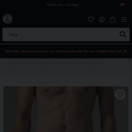
Åbent køb i 30 dage
Sikker levering til enhver postagent
Kun 59kr i fragt
Søg...
Ny side, anmod om en ny adgangskode for at logge ind her 💀
Hjem
Damer
Hotpants
Urban Classics Boxershorts 2-Pack