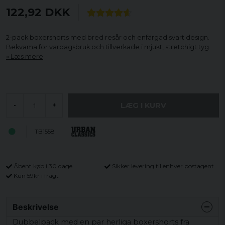
122,92 DKK
2-pack boxershorts med bred resår och enfärgad svart design.
Bekväma för vardagsbruk och tillverkade i mjukt, stretchigt tyg.
Læs mere
LÆG I KURV
-
+
TB1558
Åbent køb i 30 dage
Sikker levering til enhver postagent
Kun 59kr i fragt
Beskrivelse
Dubbelpack med en par herliga boxershorts fra