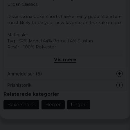
Urban Classics.
Disse sköna boxershorts have a really good fit and are
most likely to be your new favorites in the kalson box.
Materiale:
Tyg - 52% Modal 44% Bomull 4% Elastan
Resår - 100% Polyester
Vis mere
Anmeldelser (5)
Prishistorik
for 2 år siden
Relaterede kategorier
KAISA
Boxershorts
Herrer
Lingeri
for 4 år siden
for 6 år siden