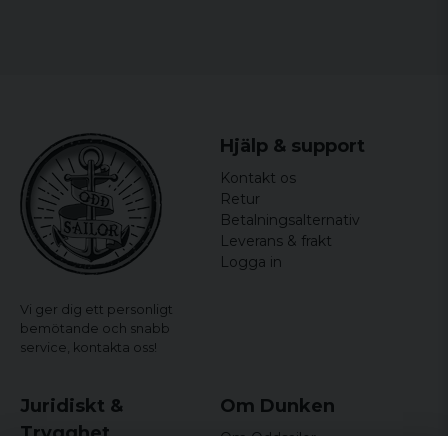
Hjälp & support
Kontakt os
Retur
Betalningsalternativ
Leverans & frakt
Logga in
Vi ger dig ett personligt
bemötande och snabb
service,
kontakta oss!
Juridiskt &
Om Dunken
Trygghet
Om Oddsailor