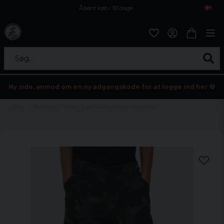
Åbent køb i 30 dage
Sikker levering til enhver postagent
Kun 59kr i fragt
Søg...
Ny side, anmod om en ny adgangskode for at logge ind her 💀
Hjem
Børnetøj
Urban legend barnshorts - darkcamo