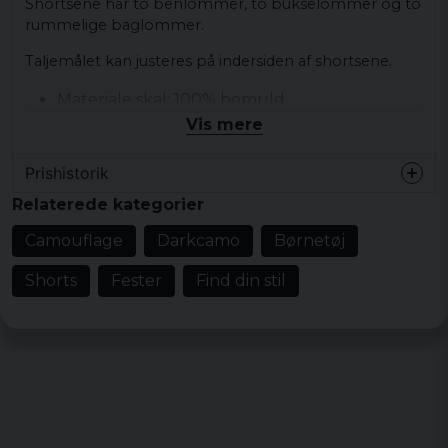
Shortsene har to benlommer, to bukselommer og to
rummelige baglommer.
Taljemålet kan justeres på indersiden af ​​shortsene.
Materiale skal: 100% bomuld
Vis mere
Materiale foder: 65% polyester og 35%
bomuld
Prishistorik
Materiale elastisk mudder: 60% elastisk og
40% polyester
Relaterede kategorier
Camouflage
Darkcamo
Børnetøj
Shorts
Fester
Find din stil