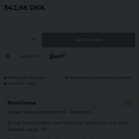
342,66 DKK
LÆG I KURV
-
+
6008-90
Åbent køb i 30 dage
Sikker levering til enhver postagent
Kun 59kr i fragt
Beskrivelse
Urban legend barnshorts - darkcamo.
Et par komfortable børneshorts i darkcamo og med
klassisk cargo-stil.