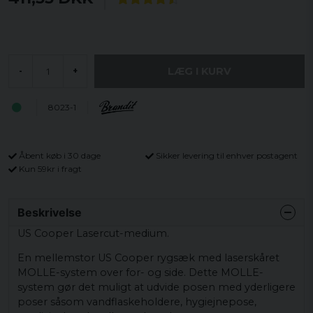
LÆG I KURV
-
+
8023-1
Åbent køb i 30 dage
Sikker levering til enhver postagent
Kun 59kr i fragt
Beskrivelse
US Cooper Lasercut-medium.
En mellemstor US Cooper rygsæk med laserskåret
MOLLE-system over for- og side. Dette MOLLE-
system gør det muligt at udvide posen med yderligere
poser såsom vandflaskeholdere, hygiejnepose,