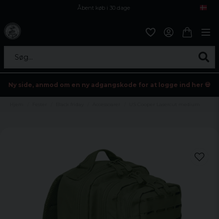
Åbent køb i 30 dage
Sikker levering til enhver postagent
Kun 59kr i fragt
Søg...
Ny side, anmod om en ny adgangskode for at logge ind her 💀
Hjem
Fester
Black friday
Accessoarer
US Cooper Lasercut medium