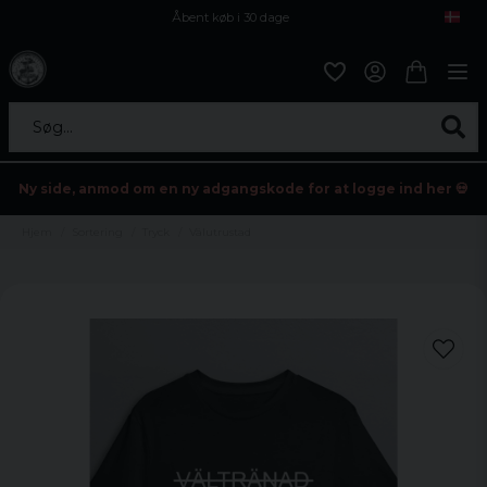
Åbent køb i 30 dage
Sikker levering til enhver postagent
Kun 59kr i fragt
Søg...
Ny side, anmod om en ny adgangskode for at logge ind her 💀
Hjem
Sortering
Tryck
Välutrustad