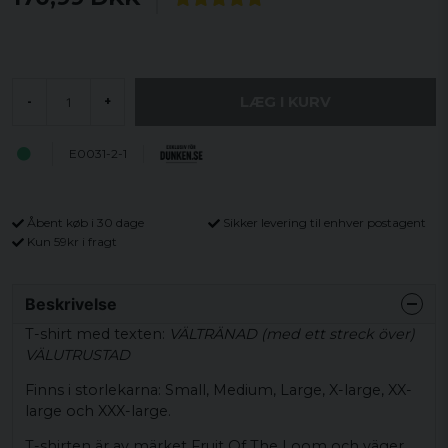
LÆG I KURV
-
+
E0031-2-1
Åbent køb i 30 dage
Sikker levering til enhver postagent
Kun 59kr i fragt
Beskrivelse
T-shirt med texten:
VÄLTRÄNAD (med ett streck över)
VÄLUTRUSTAD
Finns i storlekarna: Small, Medium, Large, X-large, XX-
large och XXX-large.
T-shirten är av märket Fruit Of The Loom och väger