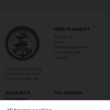
Bredden mäts armhåla till armhåla och längden mäts
från högsta till lägsta punkt.
Hjälp & support
Kontakt os
Retur
Betalningsalternativ
Leverans & frakt
Logga in
Vi ger dig ett personligt
bemötande och snabb
service,
kontakta oss!
Juridiskt &
Om Dunken
Trygghet
Om Oddsailor
Blog
Købs- og leveringsvilkår