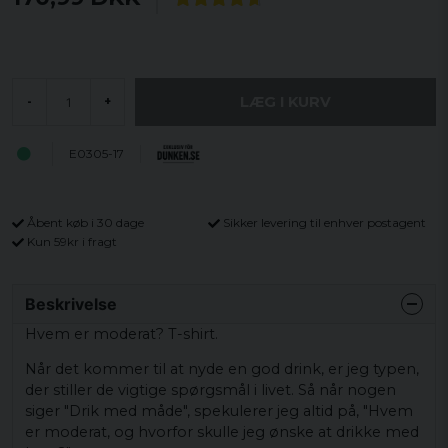
LÆG I KURV
-
+
E0305-17
Åbent køb i 30 dage
Sikker levering til enhver postagent
Kun 59kr i fragt
Beskrivelse
Hvem er moderat? T-shirt.
Når det kommer til at nyde en god drink, er jeg typen,
der stiller de vigtige spørgsmål i livet. Så når nogen
siger "Drik med måde", spekulerer jeg altid på, "Hvem
er moderat, og hvorfor skulle jeg ønske at drikke med