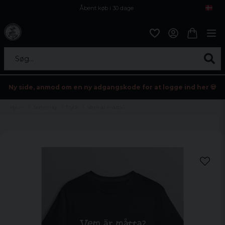
Åbent køb i 30 dage
Sikker levering til enhver postagent
Kun 59kr i fragt
Søg...
Ny side, anmod om en ny adgangskode for at logge ind her 💀
Hjem
Sortering
Tryck
Vem är måtta?