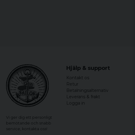
Anders
for 6 år siden
Andreas
for 6 år siden
Per
for 8 år siden
Snabb leverans. Tydlig process.
for 9 år siden
Hjälp & support
Köpte silver. Riktigt riktigt snygga! Har fått
komplimanger!
Kontakt os
Retur
Betalningsalternativ
Leverans & frakt
Logga in
Vi ger dig ett personligt
bemötande och snabb
service,
kontakta oss!