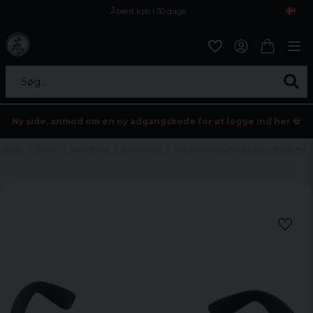
Åbent køb i 30 dage
Sikker levering til enhver postagent
Kun 59kr i fragt
Søg...
Ny side, anmod om en ny adgangskode for at logge ind her 💀
Hjem
Fester
Black friday
Accessoarer
Sunglasses Likoma Mirror sort ramme