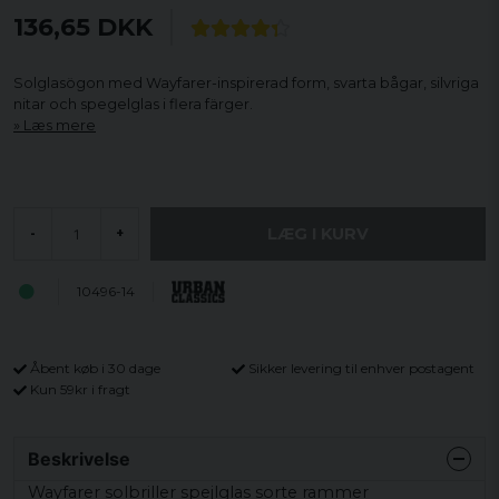
136,65 DKK
Solglasögon med Wayfarer-inspirerad form, svarta bågar, silvriga
nitar och spegelglas i flera färger.
Læs mere
LÆG I KURV
-
+
10496-14
Åbent køb i 30 dage
Sikker levering til enhver postagent
Kun 59kr i fragt
Beskrivelse
Wayfarer solbriller
spejlglas
sorte
rammer