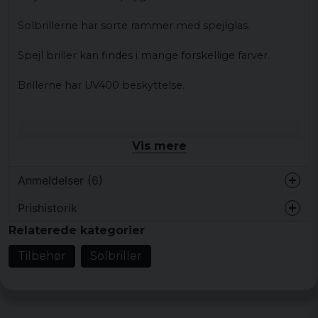
Solbrillerne
har sorte
rammer med
spejlglas
.
Spejl
briller
kan findes i
mange forskellige farver
.
Brillerne
har
UV400
beskyttelse
.
Vis mere
Anmeldelser (6)
Prishistorik
chucky
Relaterede kategorier
for 1 år siden
Tilbehør
Solbriller
Ronny
for 3 år siden
Sitter bra, plastiga bågar, bra
ljusdämpning