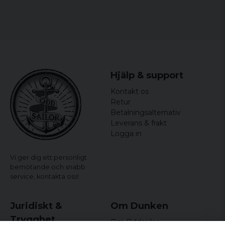
Hjälp & support
Kontakt os
Retur
Betalningsalternativ
Leverans & frakt
Logga in
Vi ger dig ett personligt
bemötande och snabb
service,
kontakta oss!
Juridiskt &
Om Dunken
Trygghet
Om Oddsailor