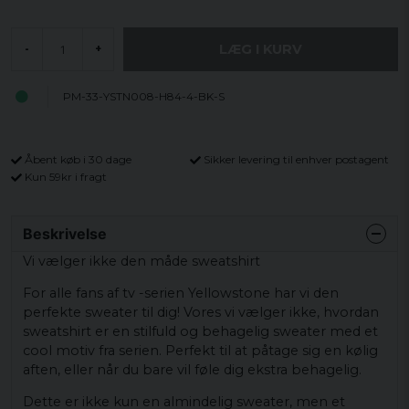
LÆG I KURV
-
+
PM-33-YSTN008-H84-4-BK-S
Åbent køb i 30 dage
Sikker levering til enhver postagent
Kun 59kr i fragt
Beskrivelse
Vi vælger ikke den måde sweatshirt
For alle fans af tv -serien Yellowstone har vi den
perfekte sweater til dig! Vores vi vælger ikke, hvordan
sweatshirt er en stilfuld og behagelig sweater med et
cool motiv fra serien. Perfekt til at påtage sig en kølig
aften, eller når du bare vil føle dig ekstra behagelig.
Dette er ikke kun en almindelig sweater, men et