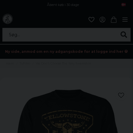
Åbent køb i 30 dage
Sikker levering til enhver postagent
Kun 59kr i fragt
Søg...
Ny side, anmod om en ny adgangskode for at logge ind her 💀
Hjem
Tv/Film
We Don't Choose The Way Sweatshirt