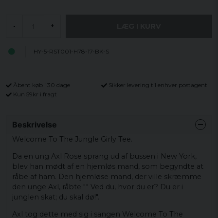
LÆG I KURV
-
+
HY-5-RST001-H78-17-BK-S
Åbent køb i 30 dage
Sikker levering til enhver postagent
Kun 59kr i fragt
Beskrivelse
Welcome To The Jungle Girly Tee.
Da en ung Axl Rose sprang ud af bussen i New York,
blev han mødt af en hjemløs mand, som begyndte at
råbe af ham. Den hjemløse mand, der ville skræmme
den unge Axl, råbte "" Ved du, hvor du er? Du er i
junglen skat; du skal dø!".
Axl tog dette med sig i sangen Welcome To The