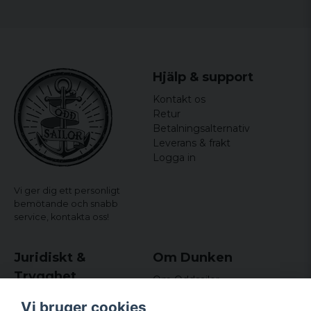
Hjälp & support
Kontakt os
Retur
Betalningsalternativ
Leverans & frakt
Logga in
Vi ger dig ett personligt
bemötande och snabb
service,
kontakta oss!
Juridiskt &
Om Dunken
Trygghet
Om Oddsailor
Blog
Købs- og leveringsvilkår
Vi bruger cookies
Omdömen och