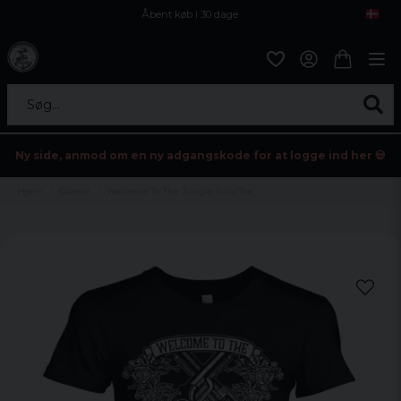
Åbent køb i 30 dage
Sikker levering til enhver postagent
Kun 59kr i fragt
Søg...
Ny side, anmod om en ny adgangskode for at logge ind her 💀
Hjem
Damer
Welcome To The Jungle Girly Tee