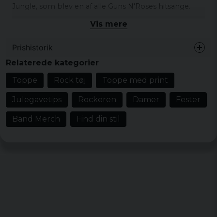
Jungle, som blev en af ​​alle Guns N'Roses hitsange.
Vis mere
Materiale: 100% bomuld
Størrelser: S, M, L, XL og XXL
Prishistorik
Relaterede kategorier
Toppe
Rock tøj
Toppe med print
Julegavetips
Rockeren
Damer
Fester
Band Merch
Find din stil