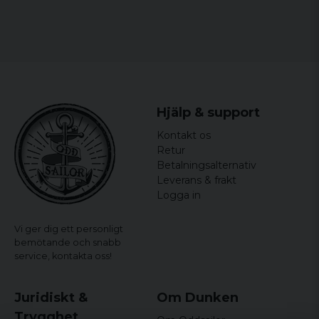
Køn: Kvinder
Officielt licenserede merchandise
Materiale: 100% bomuld
Hjälp & support
Kontakt os
Retur
Betalningsalternativ
Leverans & frakt
Logga in
Vi ger dig ett personligt
bemötande och snabb
service,
kontakta oss!
Juridiskt &
Om Dunken
Trygghet