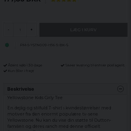
LÆG I KURV
-
+
PM-5-YSTN009-H56-9-BK-S
Åbent køb i 30 dage
Sikker levering til enhver postagent
Kun 59kr i fragt
Beskrivelse
Yellowstone Kids Girly Tee
En dejlig og stilfuld T-shirt i kvindestørrelser med
motiver fra den enormt populære tv-serie
Yellowstone. Nu kan du vise din støtte til Dutton-
familien og deres ranch med denne officielt