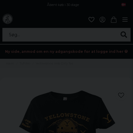
Åbent køb i 30 dage
Sikker levering til enhver postagent
Kun 59kr i fragt
Søg...
Ny side, anmod om en ny adgangskode for at logge ind her 💀
Hjem
Tv/Film
Yellowstone kids Girly Tee