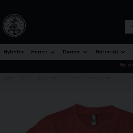
Søg
Nyheter
Herrer
Damer
Børnetøj
Ny si
Hjem
Prints
Funny prints
You Can Learn Sewing T-Shirt