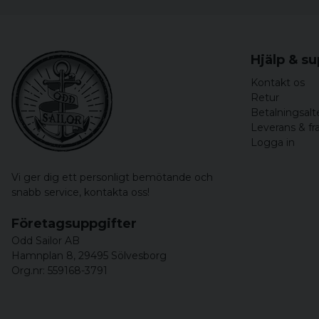
Hjälp & s
Kontakt os
Retur
Betalningsalt
Leverans & fr
Logga in
Vi ger dig ett personligt bemötande och
snabb service,
kontakta oss!
Företagsuppgifter
Odd Sailor AB
Hamnplan 8, 29495 Sölvesborg
Org.nr: 559168-3791