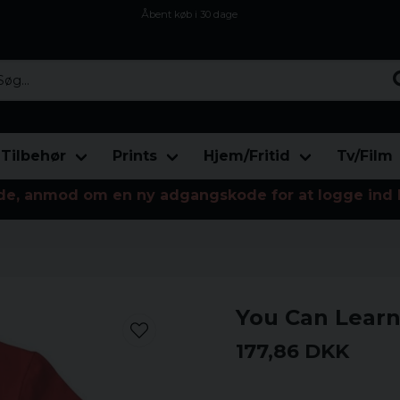
Åbent køb i 30 dage
Sikker levering til enhver postagent
Kun 59kr i fragt
...
Tilbehør
Prints
Hjem/Fritid
Tv/Film
de, anmod om en ny adgangskode for at logge ind 
You Can Learn
177,86 DKK