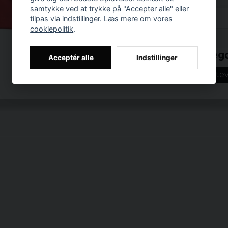
raser? Det kan faktisk
samtykke ved at trykke på "Accepter alle" eller
tilpas via indstillinger. Læs mere om vores
Materiale: 100%
cookiepolitik
.
Prishistorik
Officielt license
Relaterede katego
Acceptér alle
Indstillinger
Funny prints
Ste