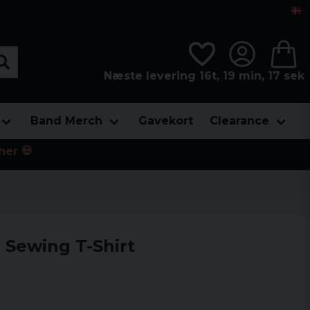
Næste levering 16t, 19 min, 15 sek
Band Merch
Gavekort
Clearance
her 💀
 Sewing T-Shirt