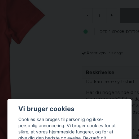
-
+
DTR-1-SR028-DTF79
Åbent køb i 30 dage
Beskrivelse
Du kan lære sy t-shirt
Har du nogensinde ønske
skræmmende? Så er denne
pige, der syr, omgivet
Vi bruger cookies
syning", føles det plud
syverdenen.
Cookies kan bruges til personlig og ikke-
personlig annoncering. Vi bruger cookies for at
Det er nøjagtigt den sl
sikre, at vores hjemmeside fungerer, og for at
gøre det uventet og lid
give dig den bedste oplevelse. Bekræft dit