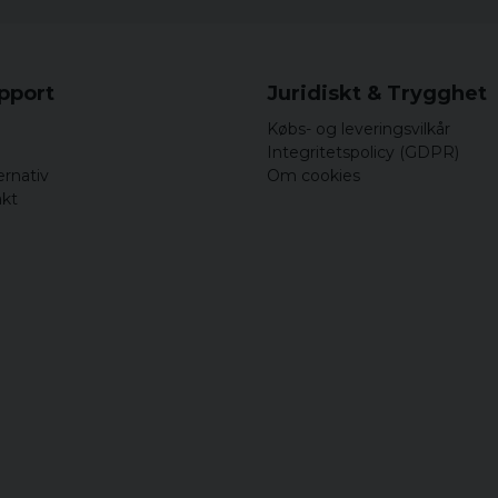
upport
Juridiskt & Trygghet
Købs- og leveringsvilkår
Integritetspolicy (GDPR)
ernativ
Om cookies
akt