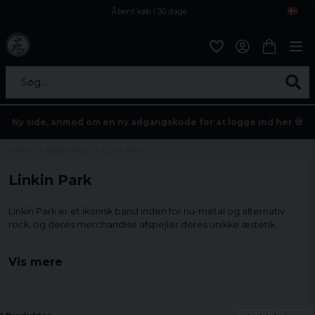
Åbent køb i 30 dage
Sikker levering til enhver postagent
Kun 59kr i fragt
Søg...
Ny side, anmod om en ny adgangskode for at logge ind her 💀
Hjem
Band Merch
Linkin Park
Linkin Park
Linkin Park er et ikonisk band inden for nu-metal og alternativ
rock, og deres merchandise afspejler deres unikke æstetik.
Ved at bære bandets logoer og grafiske designs på tøj og
Vis mere
tilbehør kan fans vise deres støtte og passion. Med klassiske
albumomslag som "Hybrid Theory" og andre kreative motiver
tilbyder Linkin Park-varer en stil, der både er trendy og
komfortabel.