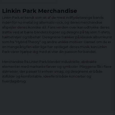
Linkin Park Merchandise
Linkin Park er kendt som et af de mest indflydelsesrige bands
inden for nu-metal og alternativ rock, og deres merchandise
afspejler deres ikoniske stil. Fans verden over kan udtrykke deres
støtte ved at bære bandets logoer og designs på tøj som T-shirts,
hættetrøjer og tilbehør. Designene trækker på klassisk albumkunst
som fra "Hybrid Theory" og andre unikke motiver. Uanset om du er
en mangeårig fan eller lige har opdaget deres musik, kan Linkin
Park-varer hjælpe dig med at vise din passion for bandet.
Merchandise fra Linkin Park blander industrielle, abstrakte
elementer med markante farver og symboler. Plaggene fås i flere
størrelser, der passer til enhver smag, og designene er både
stilfulde og komfortable, ideelle til både koncerter og
hverdagsbrug.