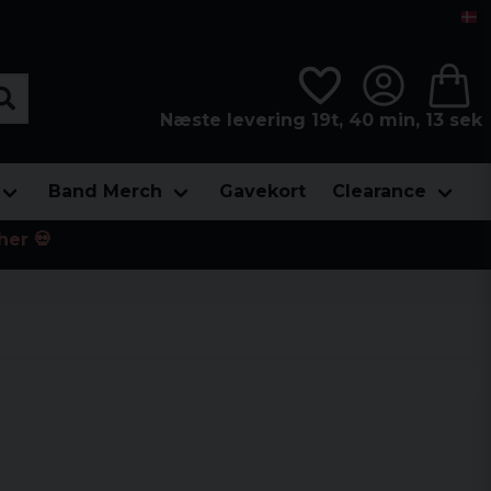
Næste levering 19t, 40 min, 13 sek
Band Merch
Gavekort
Clearance
her 💀