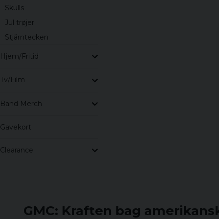
Skulls
Jul trøjer
Stjärntecken
Hjem/Fritid
Tv/Film
Band Merch
Gavekort
Clearance
GMC: Kraften bag amerikansk