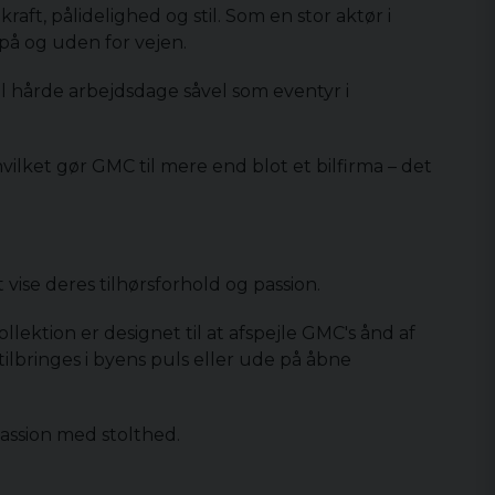
aft, pålidelighed og stil. Som en stor aktør i
 på og uden for vejen.
l hårde arbejdsdage såvel som eventyr i
lket gør GMC til mere end blot et bilfirma – det
vise deres tilhørsforhold og passion.
lektion er designet til at afspejle GMC's ånd af
ilbringes i byens puls eller ude på åbne
passion med stolthed.