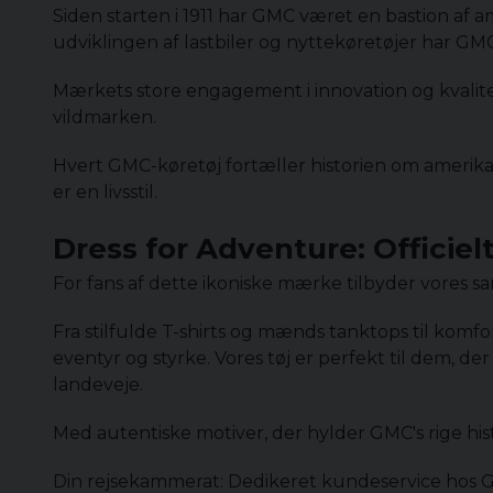
Siden starten i 1911 har GMC været en bastion af am
udviklingen af ​​lastbiler og nyttekøretøjer har GM
Mærkets store engagement i innovation og kvalitet
vildmarken.
Hvert GMC-køretøj fortæller historien om amerika
er en livsstil.
Dress for Adventure: Officie
For fans af dette ikoniske mærke tilbyder vores sa
Fra stilfulde T-shirts og mænds tanktops til komfo
eventyr og styrke. Vores tøj er perfekt til dem, 
landeveje.
Med autentiske motiver, der hylder GMC's rige his
Din rejsekammerat: Dedikeret kundeservice hos