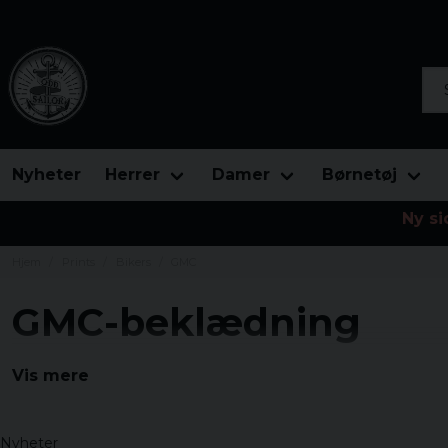
Søg
Nyheter
Herrer
Damer
Børnetøj
Ny si
Hjem
Prints
Bikers
GMC
GMC-beklædning
Oplev ånden i GMC gennem vores samling af officielt 
Vis mere
Fra T-shirts til hættetrøjer, lad vores udvalg af GMC-
stil.
Nyheter