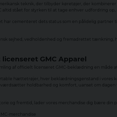
erikansk teknik, der tilbyder køretøjer, der kombinerer kr
C altid stået for styrken til at tage enhver udfordring op,
 har cementeret dets status som en pålidelig partner ti
nsk sejhed, vedholdenhed og fremadrettet tænkning, hvi
lt licenseret GMC Apparel
mling af officielt licenseret GMC-beklædning en måde at 
rtable hættetrøjer, hver beklædningsgenstand i vores kol
der værdsætter holdbarhed og komfort, uanset om dagen t
torie og fremtid, lader vores merchandise dig bære din 
 GMC-merchandise