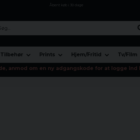
Åbent køb i 30 dage
Sikker levering til enhver postagent
Kun 59kr i fragt
...
Tilbehør
Prints
Hjem/Fritid
Tv/Film
de, anmod om en ny adgangskode for at logge ind 
licenseret beklædning.
merchandise forbedre din eventyrlige