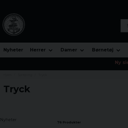
Søg
Nyheter
Herrer
Damer
Børnetøj
Ny si
Hjem
Sortering
Tryck
Tryck
Nyheter
76 Produkter