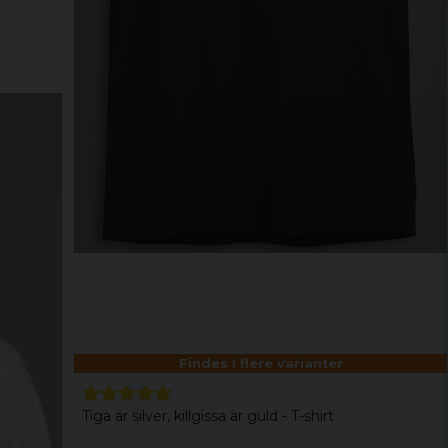
Findes i flere varianter
Tiga är silver, killgissa är guld - T-shirt