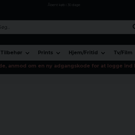
Åbent køb i 30 dage
Sikker levering til enhver postagent
Kun 59kr i fragt
...
Tilbehør
Prints
Hjem/Fritid
Tv/Film
de, anmod om en ny adgangskode for at logge ind 