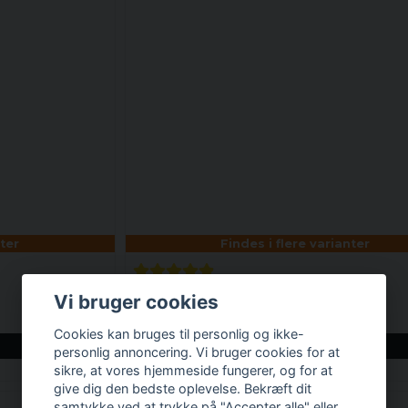
nter
Findes i flere varianter
Suntrip t-shirt
Vi bruger cookies
177,86 DKK
Cookies kan bruges til personlig og ikke-
LÆG I KURV
personlig annoncering. Vi bruger cookies for at
sikre, at vores hjemmeside fungerer, og for at
give dig den bedste oplevelse. Bekræft dit
samtykke ved at trykke på "Accepter alle" eller