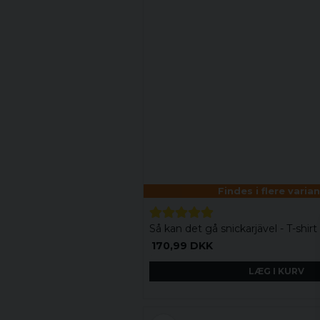
Findes i flere varia
Så kan det gå snickarjävel - T-shirt
170,99 DKK
LÆG I KURV