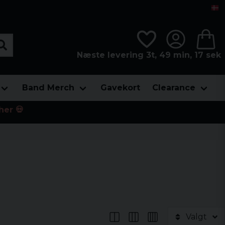
Næste levering 3t, 49 min, 16 sek
Band Merch
Gavekort
Clearance
her 💀
Valgt