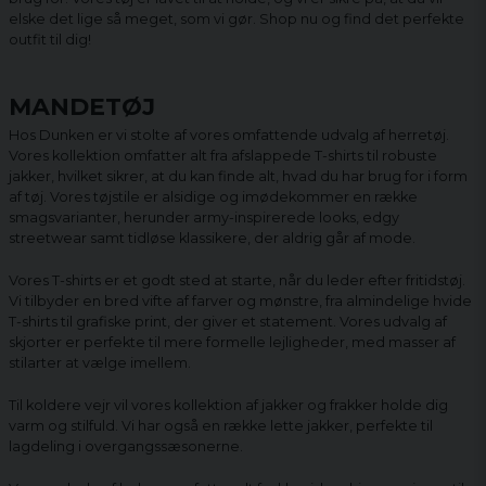
elske det lige så meget, som vi gør. Shop nu og find det perfekte
outfit til dig!
MANDETØJ
Hos Dunken er vi stolte af vores omfattende udvalg af herretøj.
Vores kollektion omfatter alt fra afslappede T-shirts til robuste
jakker, hvilket sikrer, at du kan finde alt, hvad du har brug for i form
af tøj. Vores tøjstile er alsidige og imødekommer en række
smagsvarianter, herunder army-inspirerede looks, edgy
streetwear samt tidløse klassikere, der aldrig går af mode.
Vores T-shirts er et godt sted at starte, når du leder efter fritidstøj.
Vi tilbyder en bred vifte af farver og mønstre, fra almindelige hvide
T-shirts til grafiske print, der giver et statement. Vores udvalg af
skjorter er perfekte til mere formelle lejligheder, med masser af
stilarter at vælge imellem.
Til koldere vejr vil vores kollektion af jakker og frakker holde dig
varm og stilfuld. Vi har også en række lette jakker, perfekte til
lagdeling i overgangssæsonerne.