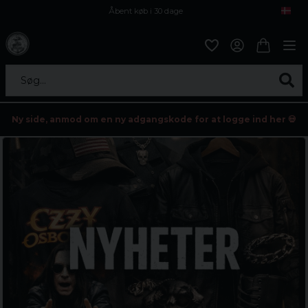
Åbent køb i 30 dage
Sikker levering til enhver postagent
Kun 59kr i fragt
Søg...
Ny side, anmod om en ny adgangskode for at logge ind her 💀