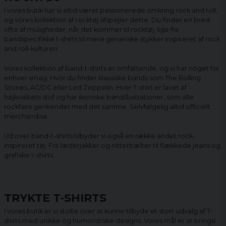
I vores butik har vi altid været passionerede omkring rock and roll,
og vores kollektion af rocktøj afspejler dette. Du finder en bred
vifte af muligheder, når det kommer til rocktøj, lige fra
bandspecifikke t-shirts til mere generiske stykker inspireret af rock
and roll-kulturen.
Vores kollektion af band-t-shirts er omfattende, og vi har noget for
enhver smag. Hvor du finder klassiske bands som The Rolling
Stones, AC/DC eller Led Zeppelin. Hver T-shirt er lavet af
højkvalitets stof og har ikoniske bandillustrationer, som alle
rockfans genkender med det samme. Selvfølgelig altid officielt
merchandise.
Ud over band-t-shirts tilbyder vi også en række andet rock-
inspireret tøj. Fra læderjakker og nitterbælter til flækkede jeans og
grafiske t-shirts.
TRYKTE T-SHIRTS
I vores butik er vi stolte over at kunne tilbyde et stort udvalg af T-
shirts med unikke og humoristiske designs. Vores mål er at bringe