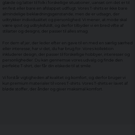
glæde og latter til folk i forskellige situationer, uanset om det er til
en fest eller bare en afslappet udflugt. Vores T-shirts er ikke bare
almindelige beklædningsgenstande, men de er udsagn, der
udtrykker individualitet og personlighed. Vi mener, at mode skal
være sjovt og udtryksfuldt, og derfor tilbyder vi en bred vifte af
stilarter og designs, der passer til alles smag.
For dem af jer, der leder efter en gave til en med en særlig særhed
eller interesse, har vi det, du har brug for. Vores kollektion
inkluderer design, der passer til forskellige hobbyer, interesser og
personligheder. Du kan gennemse vores udvalg og finde den
perfekte T-shirt, der får din elskede til at smile.
Vi forstår vigtigheden af ​​kvalitet og komfort, og derfor bruger vi
kun premium materialer til vores T-shirts. Vores T-shirts er lavet af
bløde stoffer, der ånder og giver maksimal komfort.