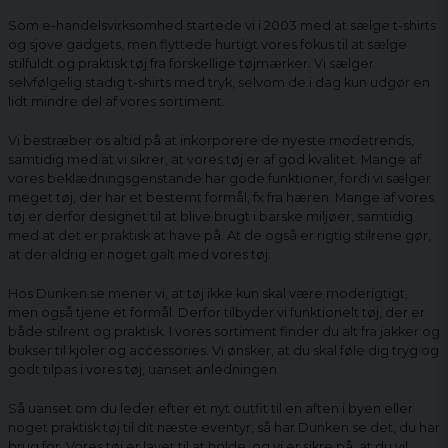
Som e-handelsvirksomhed startede vi i 2003 med at sælge t-shirts
og sjove gadgets, men flyttede hurtigt vores fokus til at sælge
stilfuldt og praktisk tøj fra forskellige tøjmærker. Vi sælger
selvfølgelig stadig t-shirts med tryk, selvom de i dag kun udgør en
lidt mindre del af vores sortiment.
Vi bestræber os altid på at inkorporere de nyeste modetrends,
samtidig med at vi sikrer, at vores tøj er af god kvalitet. Mange af
vores beklædningsgenstande har gode funktioner, fordi vi sælger
meget tøj, der har et bestemt formål, fx fra hæren. Mange af vores
tøj er derfor designet til at blive brugt i barske miljøer, samtidig
med at det er praktisk at have på. At de også er rigtig stilrene gør,
at der aldrig er noget galt med vores tøj.
Hos Dunken.se mener vi, at tøj ikke kun skal være moderigtigt,
men også tjene et formål. Derfor tilbyder vi funktionelt tøj, der er
både stilrent og praktisk. I vores sortiment finder du alt fra jakker og
bukser til kjoler og accessories. Vi ønsker, at du skal føle dig tryg og
godt tilpas i vores tøj, uanset anledningen.
Så uanset om du leder efter et nyt outfit til en aften i byen eller
noget praktisk tøj til dit næste eventyr, så har Dunken.se det, du har
brug for. Vores tøj er lavet til at holde, og vi er sikre på, at du vil