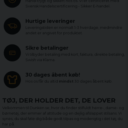
Handl trygt og sikkert hos os. Vi er certificeret med
Svensk Handelscertificering - Sikker E-handel.
Hurtige leveringer
Leveringstiden er normalt 1-3 hverdage, medmindre
andet er angivet for produktet.
Sikre betalinger
Vi tilbyder betaling med kort, faktura, direkte betaling,
Swish via Klarna.
30 dages åbent køb!
Hos os får du altid
mindst
30 dages åbent køb.
TØJ, DER HOLDER DET, DE LOVER
Velkommen til Dunken.se, hvor du finder stilfuldt herre-, dame- og
børnetøj, der emmer af attitude og en dejlig afslappet stilsans. Vi
synes, du skal føle dig både godt tilpas og moderigtig i det tøj, du
har på.