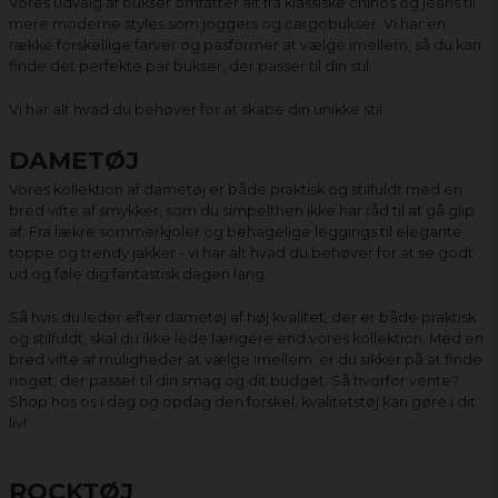
Vores udvalg af bukser omfatter alt fra klassiske chinos og jeans til
mere moderne styles som joggers og cargobukser. Vi har en
række forskellige farver og pasformer at vælge imellem, så du kan
finde det perfekte par bukser, der passer til din stil.
Vi har alt hvad du behøver for at skabe din unikke stil.
DAMETØJ
Vores kollektion af dametøj er både praktisk og stilfuldt med en
bred vifte af smykker, som du simpelthen ikke har råd til at gå glip
af. Fra lækre sommerkjoler og behagelige leggings til elegante
toppe og trendy jakker - vi har alt hvad du behøver for at se godt
ud og føle dig fantastisk dagen lang.
Så hvis du leder efter dametøj af høj kvalitet, der er både praktisk
og stilfuldt, skal du ikke lede længere end vores kollektion. Med en
bred vifte af muligheder at vælge imellem, er du sikker på at finde
noget, der passer til din smag og dit budget. Så hvorfor vente?
Shop hos os i dag og opdag den forskel, kvalitetstøj kan gøre i dit
liv!
ROCKTØJ