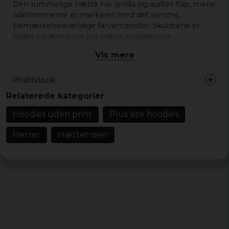
Den rummelige hætte har lynlås og quiltet flap, mens
sidelommerne er markeret med det samme
bemærkelsesværdige farvemønster. Skuldrene er
faldet og ærmerne har pæne splitsømme.
Vis mere
Ribstrikkede manchetter ved manchetterne og
forneden afrunder det utroligt stilfulde look og giver
enestående komfort i den hyggelige frotté og
Prishistorik
oversized pasform.
Relaterede kategorier
Materiale: 100% bomuld.
Hoodies uden print
Plus size hoodies
Vægt: 300gsm.
Herrer
Hættetrøjer
Størrelser: S, M, L, XL, XXL, 3XL, 4XL og 5XL.
Farver: Blackbird, darkkahki.
Køn: Mand.