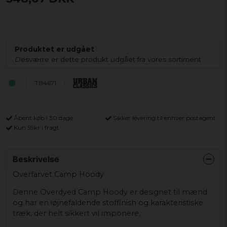
Produktet er udgået
Desværre er dette produkt udgået fra vores sortiment
TB4671
Åbent køb i 30 dage
Sikker levering til enhver postagent
Kun 59kr i fragt
Beskrivelse
Overfarvet Camp Hoody
Denne Overdyed Camp Hoody er designet til mænd
og har en iøjnefaldende stoffinish og karakteristiske
træk, der helt sikkert vil imponere.