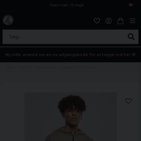
Åbent køb i 30 dage
Sikker levering til enhver postagent
Kun 59kr i fragt
Søg...
Ny side, anmod om en ny adgangskode for at logge ind her 💀
Hjem
Herrer
Hættetrøjer
Overdyed Camp Hoody