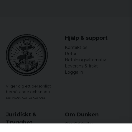
Hjälp & support
Kontakt os
Retur
Betalningsalternativ
Leverans & frakt
Logga in
Vi ger dig ett personligt
bemötande och snabb
service,
kontakta oss!
Juridiskt &
Om Dunken
Trygghet
Om Oddsailor
Blog