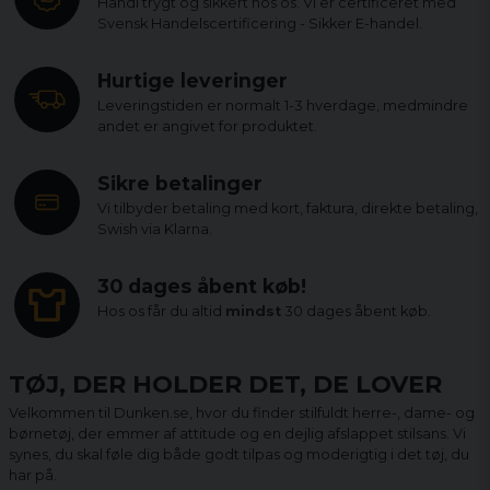
Handl trygt og sikkert hos os. Vi er certificeret med
Svensk Handelscertificering - Sikker E-handel.
Hurtige leveringer
Leveringstiden er normalt 1-3 hverdage, medmindre
andet er angivet for produktet.
Sikre betalinger
Vi tilbyder betaling med kort, faktura, direkte betaling,
Swish via Klarna.
30 dages åbent køb!
Hos os får du altid
mindst
30 dages åbent køb.
TØJ, DER HOLDER DET, DE LOVER
Velkommen til Dunken.se, hvor du finder stilfuldt herre-, dame- og
børnetøj, der emmer af attitude og en dejlig afslappet stilsans. Vi
synes, du skal føle dig både godt tilpas og moderigtig i det tøj, du
har på.