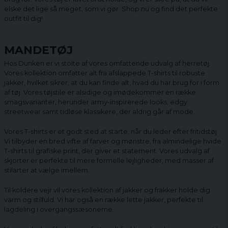
elske det lige så meget, som vi gør. Shop nu og find det perfekte
outfit til dig!
MANDETØJ
Hos Dunken er vi stolte af vores omfattende udvalg af herretøj.
Vores kollektion omfatter alt fra afslappede T-shirts til robuste
jakker, hvilket sikrer, at du kan finde alt, hvad du har brug for i form
af tøj. Vores tøjstile er alsidige og imødekommer en række
smagsvarianter, herunder army-inspirerede looks, edgy
streetwear samt tidløse klassikere, der aldrig går af mode.
Vores T-shirts er et godt sted at starte, når du leder efter fritidstøj.
Vi tilbyder en bred vifte af farver og mønstre, fra almindelige hvide
T-shirts til grafiske print, der giver et statement. Vores udvalg af
skjorter er perfekte til mere formelle lejligheder, med masser af
stilarter at vælge imellem.
Til koldere vejr vil vores kollektion af jakker og frakker holde dig
varm og stilfuld. Vi har også en række lette jakker, perfekte til
lagdeling i overgangssæsonerne.