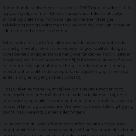
Som e-handelsvirksomhed startede vi i 2003 med at sælge t-shirts
og sjove gadgets, men flyttede hurtigt vores fokus til at sælge
stilfuldt og praktisk tøj fra forskellige tøjmærker. Vi sælger
selvfølgelig stadig t-shirts med tryk, selvom de i dag kun udgør en
lidt mindre del af vores sortiment.
Vi bestræber os altid på at inkorporere de nyeste modetrends,
samtidig med at vi sikrer, at vores tøj er af god kvalitet. Mange af
vores beklædningsgenstande har gode funktioner, fordi vi sælger
meget tøj, der har et bestemt formål, fx fra hæren. Mange af vores
tøj er derfor designet til at blive brugt i barske miljøer, samtidig
med at det er praktisk at have på. At de også er rigtig stilrene gør,
at der aldrig er noget galt med vores tøj.
Hos Dunken.se mener vi, at tøj ikke kun skal være moderigtigt,
men også tjene et formål. Derfor tilbyder vi funktionelt tøj, der er
både stilrent og praktisk. I vores sortiment finder du alt fra jakker og
bukser til kjoler og accessories. Vi ønsker, at du skal føle dig tryg og
godt tilpas i vores tøj, uanset anledningen.
Så uanset om du leder efter et nyt outfit til en aften i byen eller
noget praktisk tøj til dit næste eventyr, så har Dunken.se det, du har
brug for. Vores tøj er lavet til at holde, og vi er sikre på, at du vil