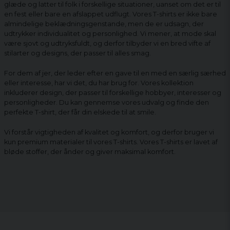
glæde og latter til folk i forskellige situationer, uanset om det er til
en fest eller bare en afslappet udflugt. Vores T-shirts er ikke bare
almindelige beklædningsgenstande, men de er udsagn, der
udtrykker individualitet og personlighed. Vi mener, at mode skal
være sjovt og udtryksfuldt, og derfor tilbyder vi en bred vifte af
stilarter og designs, der passer til alles smag.
For dem af jer, der leder efter en gave til en med en særlig særhed
eller interesse, har vi det, du har brug for. Vores kollektion
inkluderer design, der passer til forskellige hobbyer, interesser og
personligheder. Du kan gennemse vores udvalg og finde den
perfekte T-shirt, der får din elskede til at smile.
Vi forstår vigtigheden af ​​kvalitet og komfort, og derfor bruger vi
kun premium materialer til vores T-shirts. Vores T-shirts er lavet af
bløde stoffer, der ånder og giver maksimal komfort.