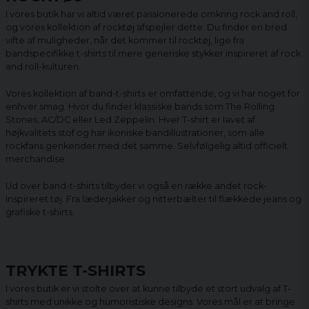
I vores butik har vi altid været passionerede omkring rock and roll,
og vores kollektion af rocktøj afspejler dette. Du finder en bred
vifte af muligheder, når det kommer til rocktøj, lige fra
bandspecifikke t-shirts til mere generiske stykker inspireret af rock
and roll-kulturen.
Vores kollektion af band-t-shirts er omfattende, og vi har noget for
enhver smag. Hvor du finder klassiske bands som The Rolling
Stones, AC/DC eller Led Zeppelin. Hver T-shirt er lavet af
højkvalitets stof og har ikoniske bandillustrationer, som alle
rockfans genkender med det samme. Selvfølgelig altid officielt
merchandise.
Ud over band-t-shirts tilbyder vi også en række andet rock-
inspireret tøj. Fra læderjakker og nitterbælter til flækkede jeans og
grafiske t-shirts.
TRYKTE T-SHIRTS
I vores butik er vi stolte over at kunne tilbyde et stort udvalg af T-
shirts med unikke og humoristiske designs. Vores mål er at bringe