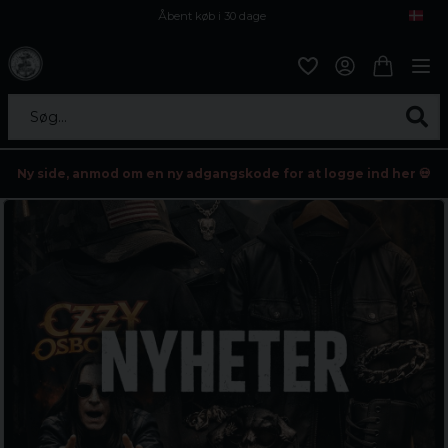
Åbent køb i 30 dage
Sikker levering til enhver postagent
Kun 59kr i fragt
Søg...
Ny side, anmod om en ny adgangskode for at logge ind her 💀