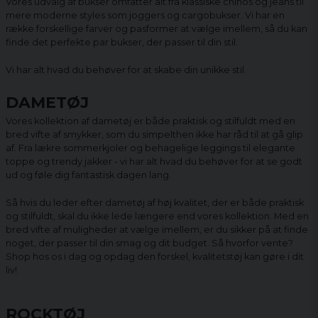
Vores udvalg af bukser omfatter alt fra klassiske chinos og jeans til
mere moderne styles som joggers og cargobukser. Vi har en
række forskellige farver og pasformer at vælge imellem, så du kan
finde det perfekte par bukser, der passer til din stil.
Vi har alt hvad du behøver for at skabe din unikke stil.
DAMETØJ
Vores kollektion af dametøj er både praktisk og stilfuldt med en
bred vifte af smykker, som du simpelthen ikke har råd til at gå glip
af. Fra lækre sommerkjoler og behagelige leggings til elegante
toppe og trendy jakker - vi har alt hvad du behøver for at se godt
ud og føle dig fantastisk dagen lang.
Så hvis du leder efter dametøj af høj kvalitet, der er både praktisk
og stilfuldt, skal du ikke lede længere end vores kollektion. Med en
bred vifte af muligheder at vælge imellem, er du sikker på at finde
noget, der passer til din smag og dit budget. Så hvorfor vente?
Shop hos os i dag og opdag den forskel, kvalitetstøj kan gøre i dit
liv!
ROCKTØJ