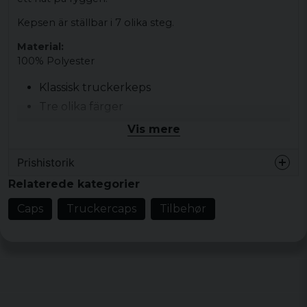
Kepsen är ställbar i 7 olika steg.
Material:
100% Polyester
Klassisk truckerkeps
Tre olika färger
Ställbar på baksidan
Vis mere
Prishistorik
Relaterede kategorier
Caps
Truckercaps
Tilbehør