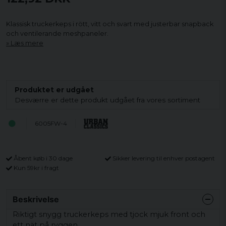
Klassisk truckerkeps i rött, vitt och svart med justerbar snapback
och ventilerande meshpaneler.
Læs mere
Produktet er udgået
Desværre er dette produkt udgået fra vores sortiment
6005FW-4
Åbent køb i 30 dage
Sikker levering til enhver postagent
Kun 59kr i fragt
Beskrivelse
Riktigt snygg truckerkeps med tjock mjuk front och
ett nät på ryggen.