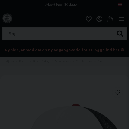
Åbent køb i 30 dage
Sikker levering til enhver postagent
Kun 59kr i fragt
Søg...
Ny side, anmod om en ny adgangskode for at logge ind her 💀
Hjem
Fester
Black friday
Accessoarer
Truckercap tre farver